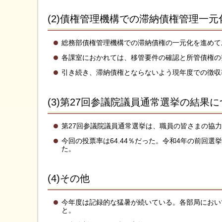
(2)債権管理機構での滞納債権管理一
総務部債権管理機構での滞納債権の一元化を進めて
各課室におかれては、移管要件の確認と所管債権の
引き続き、滞納債権とならないよう現年度での徴収
(3)第27回参議院議員通常選挙の結果
第27回参議院議員通常選挙は、職員の皆さまの協
今回の投票率は64.44％だった。令和4年の前回選
た。
(4)その他
今年度は記録的な猛暑が続いている。各部局におい
と。