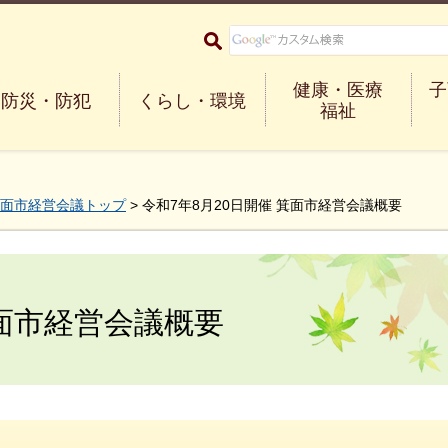
大阪府箕面市 Minoh City
健康・医療
子
防災・防犯
くらし・環境
福祉
面市経営会議トップ
> 令和7年8月20日開催 箕面市経営会議概要
箕面市経営会議概要