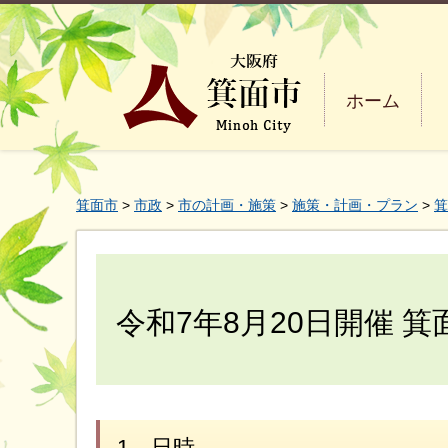
ホーム
箕面市
>
市政
>
市の計画・施策
>
施策・計画・プラン
>
箕
令和7年8月20日開催 
1．日時