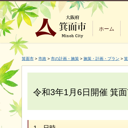
ホーム
箕面市
>
市政
>
市の計画・施策
>
施策・計画・プラン
>
箕
令和3年1月6日開催 箕
1．日時