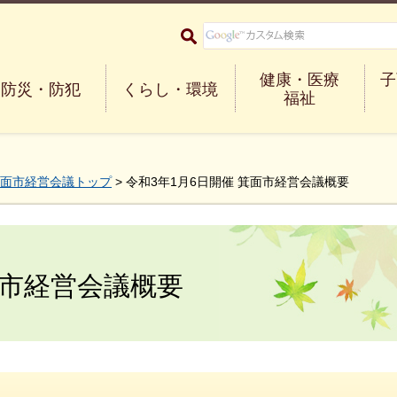
大阪府箕面市 Minoh City
健康・医療
子
防災・防犯
くらし・環境
福祉
面市経営会議トップ
> 令和3年1月6日開催 箕面市経営会議概要
面市経営会議概要