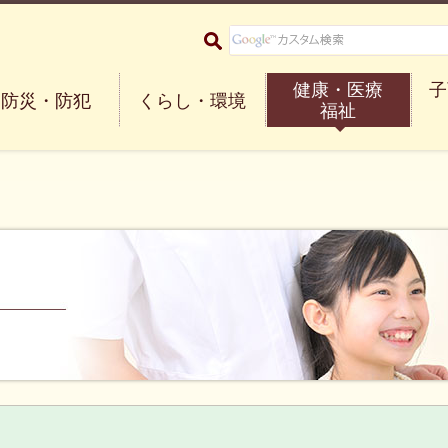
大阪府箕面市 Minoh City
健康・医療
子
防災・防犯
くらし・環境
福祉
険のほか、健康診査や予防接種、福