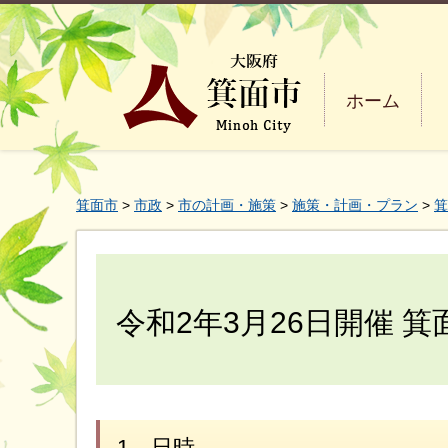
ホーム
箕面市
>
市政
>
市の計画・施策
>
施策・計画・プラン
>
箕
令和2年3月26日開催 
1．日時