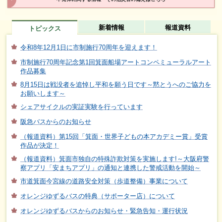
新着情報
報道資料
トピックス
令和8年12月1日に市制施行70周年を迎えます！
市制施行70周年記念第1回箕面船場アートコンペミューラルアート
作品募集
8月15日は戦没者を追悼し平和を願う日です～黙とうへのご協力を
お願いします～
シェアサイクルの実証実験を行っています
阪急バスからのお知らせ
（報道資料）第15回「箕面・世界子どもの本アカデミー賞」受賞
作品が決定！
（報道資料）箕面市独自の特殊詐欺対策を実施します!～大阪府警
察アプリ「安まちアプリ」の通知と連携した警戒活動を開始～
市道箕面今宮線の道路安全対策（歩道整備）事業について
オレンジゆずるバスの特典（サポーター店）について
オレンジゆずるバスからのお知らせ・緊急告知・運行状況