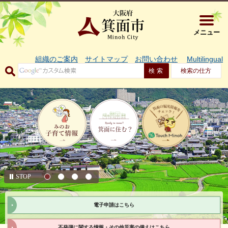
大阪府
メニュー
組織のご案内
サイトマップ
お問い合わせ
Multilingual
検索の仕方
みのお子育て情報
Ready to m
STOP
電子申請はこちら
不発弾に関する情報・その他災害の備えはこちら