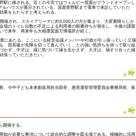
野駅に移される。近くの今宮ではウェルビー箕面がグランドオープンし
モデルハウスが展示されている。箕面萱野駅まで電車で来訪していただ
効果をもたらすと考えられる。
開催され、スカイアリーナに約3,000人の方が集まり、大変素晴らしか
会場のトイレ台数の不足による利用者の順番待ちが発生し、今後の課題
いで来年、再来年も大相撲箕面万博場所が続く。
企業にあたる。ここにいる経営会議メンバーや行政が引っ張っていく立場
も、部長級が先陣を切って進んでいく、との強い気持ちを持って取り組
づかず、中才は、縁に気づいて縁を生かさず、大才は、袖すり合った縁
頑張っていただきたい。
長、今中子ども未来創造局担当部長、惠美選挙管理委員会事務局長、眞
から開催する。
周知が必要な事項について総合的な調整を図る場である。積極的に活用