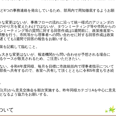
など4つの事務連絡を発出しているため、部局内で周知徹底するようお願
きな変更はないが、事務フローの流れに沿って統一様式のアジェンダの
のやり方を変えたわけではないが、タウンミーティング等や市民からの
ンミーティング等の質問に対する回答作成は1週間前に、政策推進室へ
調整を行う。市民等から理事者への問い合わせに対する回答作成は政策
遅くても1週間で回答の報告をお願いする。
策を記載して臨むこと。
ら大きな変更はないが、報道機関から問い合わせが予想される場合に
るケースが散見されるため、ご注意いただきたい。
ない。令和4年度同様、毎月を目標に市政統括内で理事者指示について
部長へ共有するので、各室へ共有して頂くとともに令和5年度も引き続
。
日(月)から意見交換会を順次実施する。昨年同様カテゴリAを中心に意見
となるよう協力をお願いする。
ついて