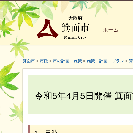
ホーム
箕面市
>
市政
>
市の計画・施策
>
施策・計画・プラン
>
箕
令和5年4月5日開催 箕
1．日時