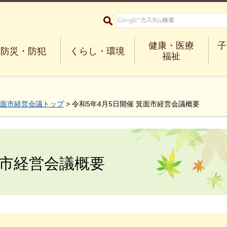
大阪府箕面市 Minoh City
健康・医療
子
防災・防犯
くらし・環境
福祉
面市経営会議トップ
> 令和5年4月5日開催 箕面市経営会議概要
面市経営会議概要