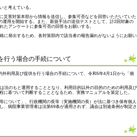
いと考えている。
に災害対策本部から情報を送信し、参集可否などを回答いただいていた
法での運用を開始する。また、新規手法の送信テストとして、計2回対象の
信されたアンケートに参集可否の回答をお願いする。
務連絡に発出するため、各対策部内で該当者の報告漏れがないようにお願い
供を行う場合の手続について
的外利用及び提供を行う場合の手続について、令和5年4月1日から「個
ては法のもと運用することとなり、利用目的以外の目的のための利用及び
程に基づいて判断することとなるため、実務マニュアルを策定した。
利用等について」、行政機関の長等（実施機関の長）が法に基づき保有個人
し、病院事業管理者は法第69条が適用されず、議会は別途条例が制定さ