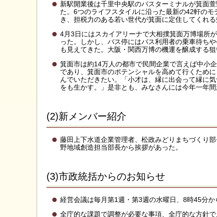
新駅開業後は千里中央駅のバスターミナルが箕面萱
た。6つのライフスタイルに沿った最新の42軒の
き、担税力のある若い世代が箕面に定住してくれる
4月3日にはスカイアリーナで大相撲箕面万博場所が
った。しかし、バス停にはバス利用者の乗車待ちや
も見えてきた。大阪・関西万博の機運を醸成する狙
箕面市は約14万人の都市で民間企業で言えば中小
であり、箕面市のポテンシャルを高めて行くために
んでいただきたい。「小才は、縁に出会って縁に気
をも生かす。」是非とも、みなさんには今年一年間
(2)新メンバー紹介
藤田上下水道企業管理者、松政みどりまちづくり部
野地域創造担当部長から挨拶があった。
(3)市政統括からのお知らせ
経営会議は毎月第1週・第3週の水曜日、8時45分
全庁的な課題で調整が必要な事項、全庁的な方針で