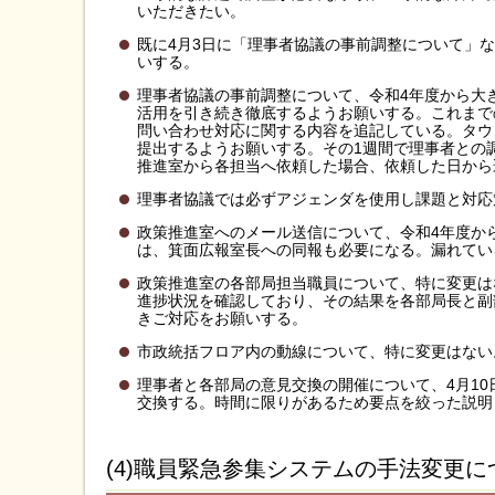
いただきたい。
既に4月3日に「理事者協議の事前調整について」
いする。
理事者協議の事前調整について、令和4年度から大
活用を引き続き徹底するようお願いする。これまで
問い合わせ対応に関する内容を追記している。タウ
提出するようお願いする。その1週間で理事者との
推進室から各担当へ依頼した場合、依頼した日から
理事者協議では必ずアジェンダを使用し課題と対応
政策推進室へのメール送信について、令和4年度か
は、箕面広報室長への同報も必要になる。漏れてい
政策推進室の各部局担当職員について、特に変更は
進捗状況を確認しており、その結果を各部局長と副
きご対応をお願いする。
市政統括フロア内の動線について、特に変更はない
理事者と各部局の意見交換の開催について、4月10
交換する。時間に限りがあるため要点を絞った説明
(4)職員緊急参集システムの手法変更に