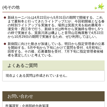
(4)その他
新緑カーニバルは4月22日から5月31日の期間で開催する。これ
まで夏秋冬と行ってきたライトアップだが、今回初開催となる春
の特別ライトアップを実施する。場所は箕面大滝を始め勝尾寺・
瀧安寺・西江寺で行う。新緑ヨガは昨年から実施枠を増やし5つ
の枠で実施する。箕面川床は磯よしと音羽山荘梅屋敷で4月22日
から10月29日の期間で実施するため、ぜひ利用してほしい。
新病院に向けた動きが加速している。明日から指定管理者の公募
を開始する。5月中旬から下旬にかけて質問を受付、6月初旬に
回答する。その後、応募書類を受付、7月下旬に指定管理者候補
者を選定したいと考えている。
よくあるご質問
現在よくある質問は作成されていません。
お問い合わせ
所属課室：企画部総合政策課