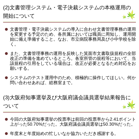
(2)文書管理システム・電子決裁システムの本格運用の
開始について
文書管理・電子決裁システムの導入に合わせ文書管理事務の運用
を変更する予定のため、各所属においては職員に周知し、運用開
始に備え準備すること。なお、市立病院事務局及び小中学校を除
く。
また、文書管理事務の運用を反映した箕面市文書取扱規程の全部
改正の準備を進めているところ。各室所管の規程等において、当
該規程の引用をしている場合は、改正が必要となるため対応をお
願いする。
システムのテスト運用中のため、積極的に操作してほしい。何か
問い合わせあれば、総務室まで。
(3)大阪府知事選挙及び大阪府議会議員選挙結果報告に
ついて
今回の大阪府知事選挙の投票率は前回の投票率から2.41ポイント
上がった50.70%だった。大阪府議会議員選挙は50.30%だった。
年度末と年度始めの忙しいなか協力いただき感謝する。