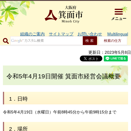
大阪府箕面市 
メニュー
組織のご案内
サイトマップ
お問い合わせ
Multilingual
検索の仕方
更新日：2023年5月8日
令和5年4月19日開催 箕面市経営会議概要
1．日時
令和5年4月19日（水曜日）午前8時45分から午前9時15分まで
2．場所