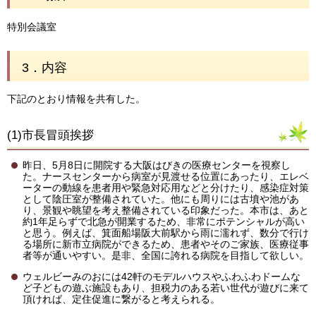
特別会議室
3．内容
下記のとおり情報を共有した。
(1)市長冒頭挨拶
昨日、5月8日に開院する大阪はびきの医療センターを視察し
た。ナースセンターから病室が見渡せる位置にあったり、エレベ
ーターの動線を患者用や緊急対応用などと分けたり、感染症対策
として陰圧室が整備されていた。他にも周りには古墳や池があ
り、景観や眺望を考え整備されている印象だった。本市は、あと
約1年足らずで北急が開業するため、非常にポテンシャルが高い
と思う。例えば、箕面船場阪大前駅から雨に濡れず、数分で行け
る場所に新市立病院ができるため、患者やそのご家族、医療従事
者等が通いやすい。是非、全国に誇れる病院を目指して欲しい。
ウェルビーみのおには42軒のモデルハウスやふわふわドームな
ど子どもの遊ぶ施設もあり、担税力のある若い世代が遊びに来て
頂ければ、定住促進に繋がると考えられる。