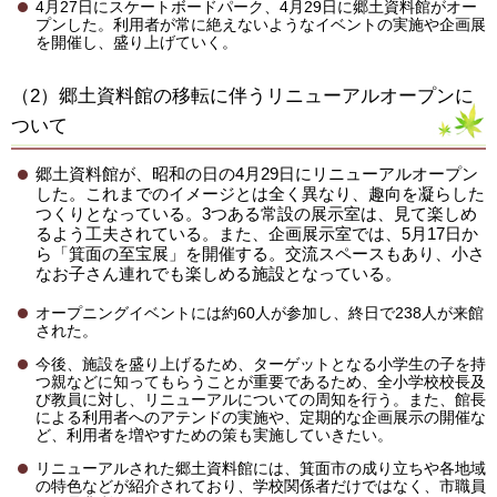
4月27日にスケートボードパーク、4月29日に郷土資料館がオー
プンした。利用者が常に絶えないようなイベントの実施や企画展
を開催し、盛り上げていく。
（2）郷土資料館の移転に伴うリニューアルオープンに
ついて
郷土資料館が、昭和の日の4月29日にリニューアルオープン
した。これまでのイメージとは全く異なり、趣向を凝らした
つくりとなっている。3つある常設の展示室は、見て楽しめ
るよう工夫されている。また、企画展示室では、5月17日か
ら「箕面の至宝展」を開催する。交流スペースもあり、小さ
なお子さん連れでも楽しめる施設となっている。
オープニングイベントには約60人が参加し、終日で238人が来館
された。
今後、施設を盛り上げるため、ターゲットとなる小学生の子を持
つ親などに知ってもらうことが重要であるため、全小学校校長及
び教員に対し、リニューアルについての周知を行う。また、館長
による利用者へのアテンドの実施や、定期的な企画展示の開催な
ど、利用者を増やすための策も実施していきたい。
リニューアルされた郷土資料館には、箕面市の成り立ちや各地域
の特色などが紹介されており、学校関係者だけではなく、市職員