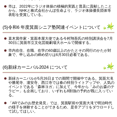
市は、2022年にラジオ体操の積極的実践と普及に貢献したこと
から、NHKと株式会社かんぽ生命より、ラジオ体操優良団体等
表彰を受賞している。
(5)令和6 年度箕面シニア塾関連イベントについて
直木賞作家・箕面本屋大使である今村翔吾氏の特別講演会を7月
30日に箕面市立文化芸能劇場大ホールで開催する。
市内在住、在職、在学の60歳以上のかたとその同行のかたが対
象で、申し込みの締め切りは6月30日必着である。
(6)新緑カーニバル2024 について
新緑カーニバルが5月26日までの期間で開催中である。箕面大滝
や勝尾寺、瀧安寺、西江寺では春の特別ライトアップや、人気の
イベントである「森林ヨガ」に加えて、今年から「みのお森のテ
ラピー」も企画しており、いずれも8割強の予約が既に入ってい
る。
「ARでみのお歴史発見」では、箕面駅前や箕面大滝で明治時代
の様子を体験することができるため、是非アプリをダウロードし
て試してほしい。