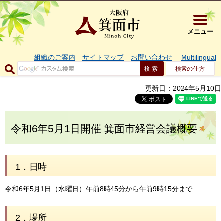
大阪府箕面市 
メニュー
組織のご案内
サイトマップ
お問い合わせ
Multilingual
検索の仕方
更新日：2024年5月10日
令和6年5月1日開催 箕面市経営会議概要
1．日時
令和6年5月1日（水曜日）午前8時45分から午前9時15分まで
2．場所