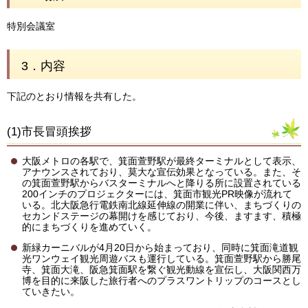
特別会議室
3．内容
下記のとおり情報を共有した。
(1)市長冒頭挨拶
大阪メトロの各駅で、箕面萱野駅が最終ターミナルとして表示、
アナウンスされており、莫大な宣伝効果となっている。また、そ
の箕面萱野駅からバスターミナルへと降りる所に設置されている
200インチのプロジェクターには、箕面市観光PR映像が流れて
いる。北大阪急行電鉄南北線延伸線の開業に伴い、まちづくりの
セカンドステージの幕開けを感じており、今後、ますます、積極
的にまちづくりを進めていく。
新緑カーニバルが4月20日から始まっており、同時に箕面滝道観
光ワンウェイ観光周遊バスも運行している。箕面萱野駅から勝尾
寺、箕面大滝、阪急箕面駅を繋ぐ観光動線を宣伝し、大阪関西万
博を目的に来阪した旅行者へのプラスワントリップのコースとし
ていきたい。