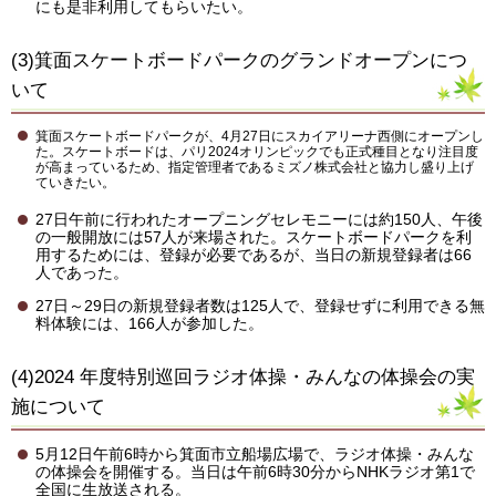
にも是非利用してもらいたい。
(3)箕面スケートボードパークのグランドオープンにつ
いて
箕面スケートボードパークが、4月27日にスカイアリーナ西側にオープンし
た。スケートボードは、パリ2024オリンピックでも正式種目となり注目度
が高まっているため、指定管理者であるミズノ株式会社と協力し盛り上げ
ていきたい。
27日午前に行われたオープニングセレモニーには約150人、午後
の一般開放には57人が来場された。スケートボードパークを利
用するためには、登録が必要であるが、当日の新規登録者は66
人であった。
27日～29日の新規登録者数は125人で、登録せずに利用できる無
料体験には、166人が参加した。
(4)2024 年度特別巡回ラジオ体操・みんなの体操会の実
施について
5月12日午前6時から箕面市立船場広場で、ラジオ体操・みんな
の体操会を開催する。当日は午前6時30分からNHKラジオ第1で
全国に生放送される。