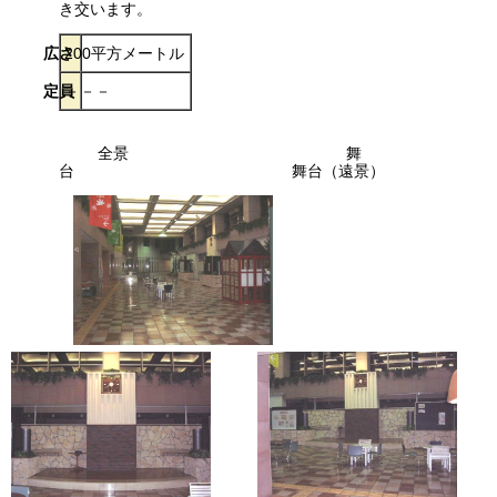
き交います。
広さ
200平方メートル
定員
－－－
全景 舞
台 舞台（遠景）