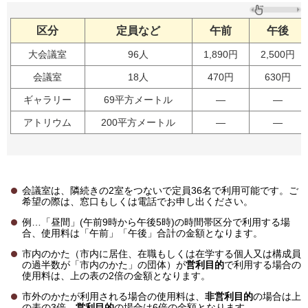
区分
定員など
午前
午後
大会議室
96人
1,890円
2,500円
会議室
18人
470円
630円
ギャラリー
69平方メートル
―
―
アトリウム
200平方メートル
―
―
会議室は、隣続きの2室をつないで定員36名で利用可能です。ご
希望の際は、窓口もしくは電話でお申し出ください。
例…「昼間」(午前9時から午後5時)の時間帯区分で利用する場
合、使用料は「午前」「午後」合計の金額となります。
市内のかた（市内に居住、在職もしくは在学する個人又は構成員
の過半数が「市内のかた」の団体）が
営利目的
で利用する場合の
使用料は、上の表の2倍の金額となります。
市外のかたが利用される場合の使用料は、
非営利目的
の場合は上
の表の3倍、
営利目的
の場合は6倍の金額となります。