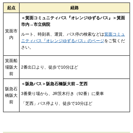
起点
経路
＜箕面コミュニティバス『オレンジゆずるバス』＞箕面
市内→市立病院
箕面市
ルート、時刻表、運賃、バス停の検索などは
箕面コミュ
内
ニティバス『オレンジゆずるバス』のページ
をご覧くだ
さい。
箕面船
場阪大
2番出口より、徒歩で10分ほど
前
＜阪急バス＞阪急石橋阪大前→芝西
阪急石
3番乗り場から、JR茨木行き（92番）に乗車
橋阪大
前
「芝西」バス停より、徒歩で10分ほど