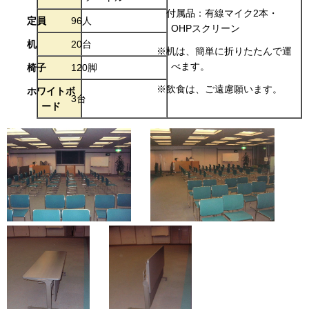
付属品：有線マイク2本・
定員
96人
OHPスクリーン
机
20台
※机は、簡単に折りたたんで運
べます。
椅子
120脚
※飲食は、ご遠慮願います。
ホワイトボ
3台
ード