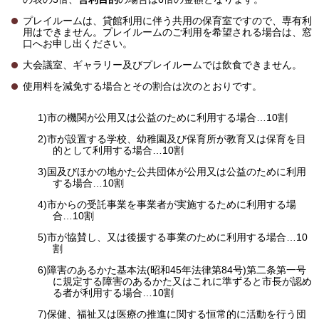
プレイルームは、貸館利用に伴う共用の保育室ですので、専有利
用はできません。プレイルームのご利用を希望される場合は、窓
口へお申し出ください。
大会議室、ギャラリー及びプレイルームでは飲食できません。
使用料を減免する場合とその割合は次のとおりです。
1)市の機関が公用又は公益のために利用する場合…10割
2)市が設置する学校、幼稚園及び保育所が教育又は保育を目
的として利用する場合…10割
3)国及びほかの地かた公共団体が公用又は公益のために利用
する場合…10割
4)市からの受託事業を事業者が実施するために利用する場
合…10割
5)市が協賛し、又は後援する事業のために利用する場合…10
割
6)障害のあるかた基本法(昭和45年法律第84号)第二条第一号
に規定する障害のあるかた又はこれに準ずると市長が認め
る者が利用する場合…10割
7)保健、福祉又は医療の推進に関する恒常的に活動を行う団