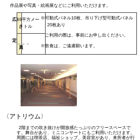
作品展や写真・絵画展などにご利用いただけます。
※可動式パネル10枚、吊り下げ型可動式パネル
広
69平方メー
20枚あり
さ
トル
ご利用の際は、事前にお申し出ください。
定
－－－
※飲食は、ご遠慮願います。
員
〈アトリウム〉
2階までの吹き抜けが開放感たっぷりのフリースペースで
す。舞台があり、ミニコンサートにもご利用いただけます。
周囲には喫茶店、福祉ショップ、美容室があり、来所者が行