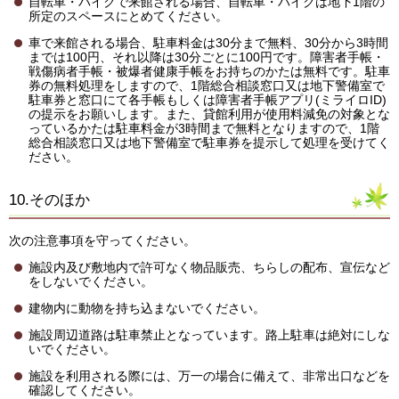
自転車・バイクで来館される場合、自転車・バイクは地下1階の
所定のスペースにとめてください。
車で来館される場合、駐車料金は30分まで無料、30分から3時間
までは100円、それ以降は30分ごとに100円です。障害者手帳・
戦傷病者手帳・被爆者健康手帳をお持ちのかたは無料です。駐車
券の無料処理をしますので、1階総合相談窓口又は地下警備室で
駐車券と窓口にて各手帳もしくは障害者手帳アプリ(ミライロID)
の提示をお願いします。また、貸館利用が使用料減免の対象とな
っているかたは駐車料金が3時間まで無料となりますので、1階
総合相談窓口又は地下警備室で駐車券を提示して処理を受けてく
ださい。
10.そのほか
次の注意事項を守ってください。
施設内及び敷地内で許可なく物品販売、ちらしの配布、宣伝など
をしないでください。
建物内に動物を持ち込まないでください。
施設周辺道路は駐車禁止となっています。路上駐車は絶対にしな
いでください。
施設を利用される際には、万一の場合に備えて、非常出口などを
確認してください。