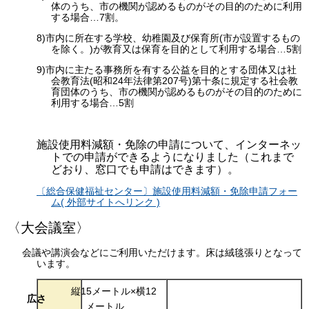
体のうち、市の機関が認めるものがその目的のために利用
する場合…7割。
8)市内に所在する学校、幼稚園及び保育所(市が設置するもの
を除く。)が教育又は保育を目的として利用する場合…5割
9)市内に主たる事務所を有する公益を目的とする団体又は社
会教育法(昭和24年法律第207号)第十条に規定する社会教
育団体のうち、市の機関が認めるものがその目的のために
利用する場合…5割
施設使用料減額・免除の申請について、インターネッ
トでの申請ができるようになりました（これまで
どおり、窓口でも申請はできます）。
〔総合保健福祉センター〕施設使用料減額・免除申請フォー
ム( 外部サイトへリンク )
〈大会議室〉
会議や講演会などにご利用いただけます。床は絨毯張りとなって
います。
縦15メートル×横12
広さ
メートル