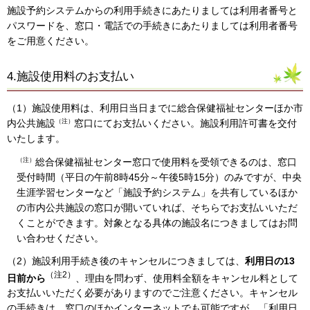
施設予約システムからの利用手続きにあたりましては利用者番号と
パスワードを、窓口・電話での手続きにあたりましては利用者番号
をご用意ください。
4.施設使用料のお支払い
（1）施設使用料は、利用日当日までに総合保健福祉センターほか市
内公共施設
窓口にてお支払いください。施設利用許可書を交付
（注）
いたします。
総合保健福祉センター窓口で使用料を受領できるのは、窓口
（注）
受付時間（平日の午前8時45分～午後5時15分）のみですが、中央
生涯学習センターなど「施設予約システム」を共有しているほか
の市内公共施設の窓口が開いていれば、そちらでお支払いいただ
くことができます。対象となる具体の施設名につきましてはお問
い合わせください。
（2）施設利用手続き後のキャンセルにつきましては、
利用日の13
（注2）
日前から
、理由を問わず、使用料全額をキャンセル料として
お支払いいただく必要がありますのでご注意ください。キャンセル
の手続きは、窓口のほかインターネットでも可能ですが、「利用日