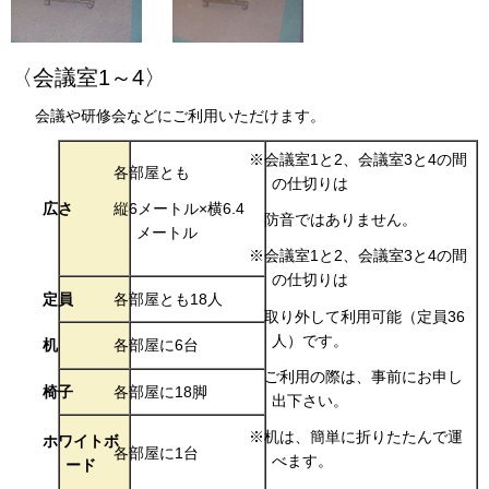
〈会議室1～4〉
会議や研修会などにご利用いただけます。
※会議室1と2、会議室3と4の間
各部屋とも
の仕切りは
広さ
縦6メートル×横6.4
防音ではありません。
メートル
※会議室1と2、会議室3と4の間
の仕切りは
定員
各部屋とも18人
取り外して利用可能（定員36
人）です。
机
各部屋に6台
ご利用の際は、事前にお申し
椅子
各部屋に18脚
出下さい。
※机は、簡単に折りたたんで運
ホワイトボ
各部屋に1台
べます。
ード