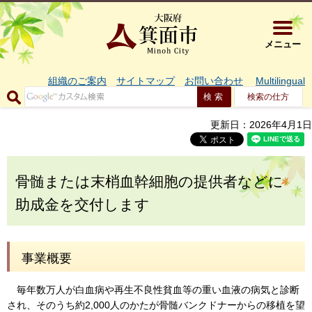
大阪府箕面市 
メニュー
組織のご案内
サイトマップ
お問い合わせ
Multilingual
検索の仕方
更新日：2026年4月1日
骨髄または末梢血幹細胞の提供者などに
助成金を交付します
事業概要
毎年数万人が白血病や再生不良性貧血等の重い血液の病気と診断
され、そのうち約2,000人のかたが骨髄バンクドナーからの移植を望