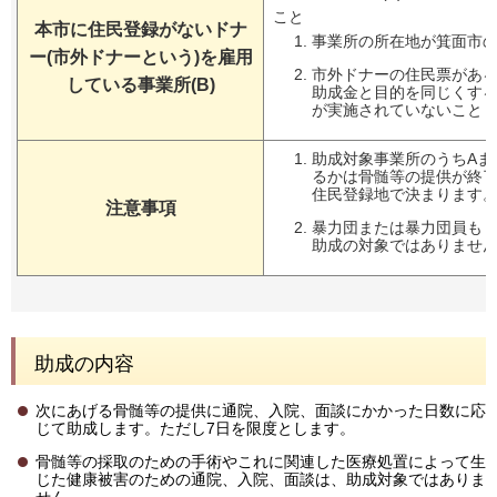
こと
本市に住民登録がないドナ
事業所の所在地が箕面市
ー(市外ドナーという)を雇用
市外ドナーの住民票があ
している事業所(B)
助成金と目的を同じくす
が実施されていないこと
助成対象事業所のうちAま
るかは骨髄等の提供が終
住民登録地で決まります
注意事項
暴力団または暴力団員も
助成の対象ではありませ
助成の内容
次にあげる骨髄等の提供に通院、入院、面談にかかった日数に応
じて助成します。ただし7日を限度とします。
骨髄等の採取のための手術やこれに関連した医療処置によって生
じた健康被害のための通院、入院、面談は、助成対象ではありま
せん。