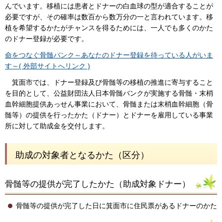
んでいます。移植には患者とドナーの白血球の型が適合することが
必要ですが、その確率は数百から数万分の一と言われています。移
植を希望するかたがチャンスを得るためには、一人でも多くのかた
のドナー登録が必要です。
命をつなぐ骨髄バンク～あなたのドナー登録を待っている人がいま
す～( 外部サイトへリンク )
箕面市では、ドナー登録及び骨髄等の移植の推進に寄与すること
を目的として、公益財団法人日本骨髄バンクが実施する骨髄・末梢
血幹細胞提供あっせん事業において、骨髄または末梢血幹細胞（骨
髄等）の提供を行ったかた（ドナー）とドナーを雇用している事業
所に対して助成金を交付します。
助成の対象者となるかた（区分）
骨髄等の提供が完了したかた（助成対象ドナー）
骨髄等の提供が完了した日に箕面市に住民票があるドナーのかた