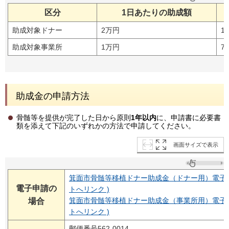
区分
1日あたりの助成額
助成対象ドナー
2万円
1
助成対象事業所
1万円
7
助成金の申請方法
骨髄等を提供が完了した日から原則
1年以内
に、申請書に必要書
類を添えて下記のいずれかの方法で申請してください。
画面サイズで表示
箕面市骨髄等移植ドナー助成金（ドナー用）電子申
電子申請の
トへリンク )
箕面市骨髄等移植ドナー助成金（事業所用）電子申
場合
トへリンク )
郵便番号562-0014