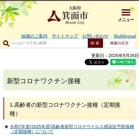
大阪府箕面市 
メニュー
組織のご案内
サイトマップ
お問い合わせ
Multilingual
検索の仕方
更新日：2025年9月26日
新型コロナワクチン接種
1.高齢者の新型コロナワクチン接種（定期接
種）
令和7年度(2025年度)高齢者新型コロナウイルス感染症予防接種
（定期接種）について