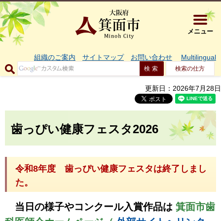
大阪府箕面市 
メニュー
組織のご案内
サイトマップ
お問い合わせ
Multilingual
検索の仕方
更新日：2026年7月28日
歯っぴい健康フェスタ2026
令和8年度 歯っぴい健康フェスタは終了しまし
た。
当⽇の様⼦やコンクール⼊賞作品は
箕⾯市⻭