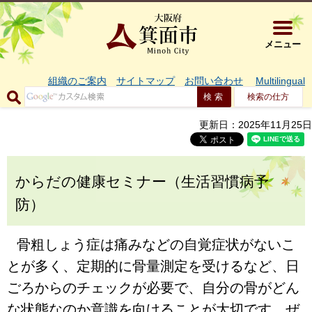
大阪府箕面市 
メニュー
組織のご案内
サイトマップ
お問い合わせ
Multilingual
検索の仕方
更新日：2025年11月25日
からだの健康セミナー（生活習慣病予
防）
骨粗しょう症は痛みなどの自覚症状がないこ
とが多く、定期的に骨量測定を受けるなど、日
ごろからのチェックが必要で、自分の骨がどん
な状態なのか意識を向けることが大切です。ぜ