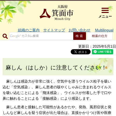
大阪府箕面市 
メニュー
組織のご案内
サイトマップ
お問い合わせ
Multilingual
検索の仕方
更新日：2025年5月1日
麻しん（はしか）に注意してください！
麻しんは感染力が非常に強く、空気中を漂うウイルス粒子を吸い
込む「空気感染」、麻しん患者の咳やくしゃみに含まれるウイルス
を吸い込むことによる「飛沫感染」、ウイルスが付着した手で口や
鼻に触れることによる「接触感染」により感染します。
麻しん患者と接触した可能性があるかたや、発熱、風邪症状と発
しんなど麻しんを疑う症状が出た場合は、直接かかりつけ医や医療