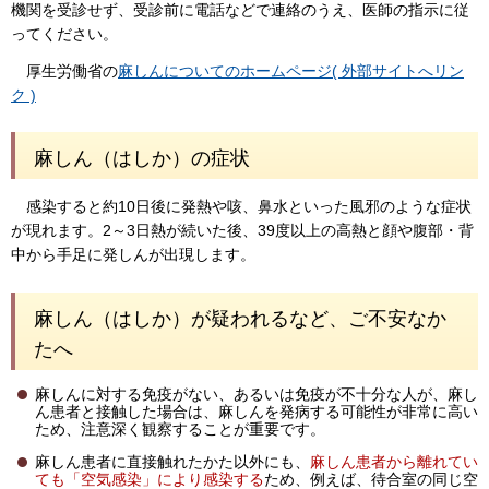
機関を受診せず、受診前に電話などで連絡のうえ、医師の指示に従
ってください。
厚生労働省の
麻しんについてのホームページ( 外部サイトへリン
ク )
麻しん（はしか）の症状
感染すると約10日後に発熱や咳、鼻水といった風邪のような症状
が現れます。2～3日熱が続いた後、39度以上の高熱と顔や腹部・背
中から手足に発しんが出現します。
麻しん（はしか）が疑われるなど、ご不安なか
たへ
麻しんに対する免疫がない、あるいは免疫が不十分な人が、麻し
ん患者と接触した場合は、麻しんを発病する可能性が非常に高い
ため、注意深く観察することが重要です。
麻しん患者に直接触れたかた以外にも、
麻しん患者から離れてい
ても「空気感染」により感染
する
ため、例えば、待合室の同じ空