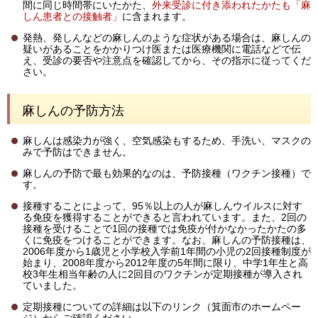
間に同じ時間帯にいたかた、
外来受診に付き添われたかたも「麻
しん患者との接触者」
に含まれます。
発熱、発しんなどの麻しんのような症状がある場合は、麻しんの
疑いがあることをかかりつけ医または医療機関に電話などで伝
え、受診の要否や注意点を確認してから、その指示に従ってくだ
さい。
麻しんの予防方法
麻しんは感染力が強く、空気感染もするため、手洗い、マスクの
みで予防はできません。
麻しんの予防で最も効果的なのは、予防接種（ワクチン接種）で
す。
接種することによって、95％以上の人が麻しんウイルスに対す
る免疫を獲得することができると言われています。また、2回の
接種を受けることで1回の接種では免疫が付かなかったかたの多
くに免疫をつけることができます。なお、麻しんの予防接種は、
2006年度から1歳児と小学校入学前1年間の小児の2回接種制度が
始まり、2008年度から2012年度の5年間に限り、中学1年生と高
校3年生相当年齢の人に2回目のワクチンが定期接種が導入され
ていました。
定期接種についての詳細は以下のリンク（箕面市のホームペー
ジ）からご確認ください。