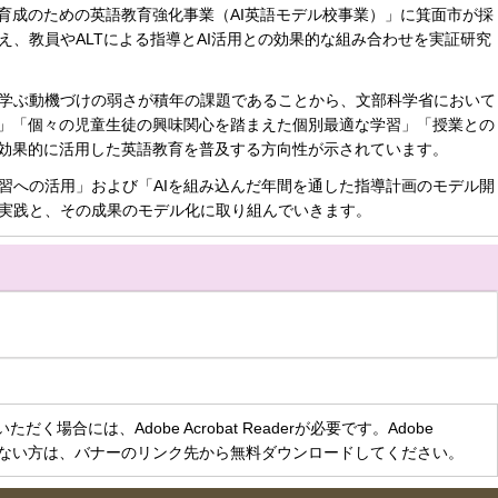
育成のための英語教育強化事業（AI英語モデル校事業）」に箕面市が採
、教員やALTによる指導とAI活用との効果的な組み合わせを実証研究
学ぶ動機づけの弱さが積年の課題であることから、文部科学省において
実」「個々の児童生徒の興味関心を踏まえた個別最適な学習」「授業との
を効果的に活用した英語教育を普及する方向性が示されています。
への活用」および「AIを組み込んだ年間を通した指導計画のモデル開
実践と、その成果のモデル化に取り組んでいきます。
く場合には、Adobe Acrobat Readerが必要です。Adobe
をお持ちでない方は、バナーのリンク先から無料ダウンロードしてください。