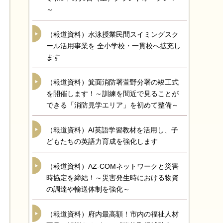
～
（報道資料）水泳授業民間スイミングスク
ール活用事業を 全小学校・一貫校へ拡充し
ます
（報道資料）箕面消防署萱野分署の竣工式
を開催します！～訓練を間近で見ることが
できる「消防見学エリア」を初めて整備～
（報道資料）AI英語学習教材を活用し、子
どもたちの英語力育成を強化します
（報道資料）AZ-COMネットワークと災害
時協定を締結！～災害発生時における物資
の調達や輸送体制を強化～
（報道資料）府内最高額！市内の福祉人材