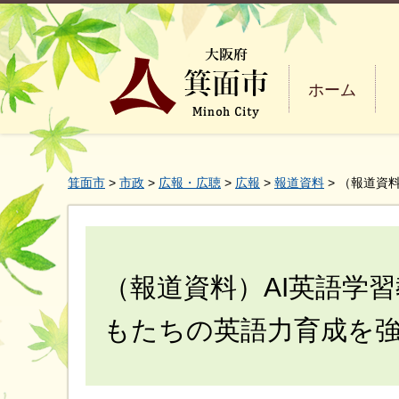
ホーム
箕面市
>
市政
>
広報・広聴
>
広報
>
報道資料
> （報道資
（報道資料）AI英語学
もたちの英語力育成を