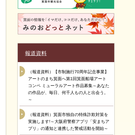
報道資料
（報道資料）【市制施行70周年記念事業】
アートのまち箕面へ第1回箕面船場アート
コンペ ミューラルアート作品募集～あなた
の作品が、毎日、何千人もの人と出会う。
～
（報道資料）箕面市独自の特殊詐欺対策を
実施します!～大阪府警察アプリ「安まちア
プリ」の通知と連携した警戒活動を開始～