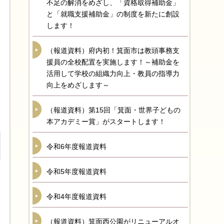
不足の解消をめざし、「資格取得補助金」
と「就職支援補助金」の制度を新たに創設
します！
（報道資料）府内初！箕面市は教頭事務支
援員の全校配置を実施します！～補助金を
活用して学校の組織力向上・教員の指導力
向上をめざします～
（報道資料）第15回「箕面・世界子どもの
本アカデミー賞」がスタートします！
令和6年度報道資料
令和5年度報道資料
令和4年度報道資料
（報道資料）箕面西公園がリニューアルオ