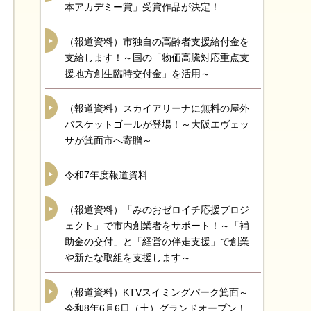
本アカデミー賞」受賞作品が決定！
（報道資料）市独自の高齢者支援給付金を
支給します！～国の「物価高騰対応重点支
援地方創生臨時交付金」を活用～
（報道資料）スカイアリーナに無料の屋外
バスケットゴールが登場！～大阪エヴェッ
サが箕面市へ寄贈～
令和7年度報道資料
（報道資料）「みのおゼロイチ応援プロジ
ェクト」で市内創業者をサポート！～「補
助金の交付」と「経営の伴走支援」で創業
や新たな取組を支援します～
（報道資料）KTVスイミングパーク箕面～
令和8年6月6日（土）グランドオープン！