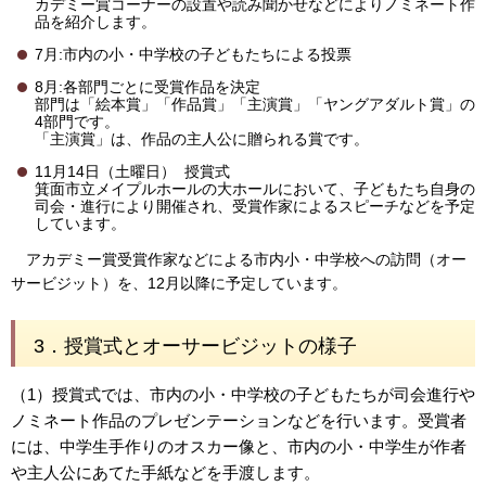
カデミー賞コーナーの設置や読み聞かせなどによりノミネート作
品を紹介します。
7月:市内の小・中学校の子どもたちによる投票
8月:各部門ごとに受賞作品を決定
部門は「絵本賞」「作品賞」「主演賞」「ヤングアダルト賞」の
4部門です。
「主演賞」は、作品の主人公に贈られる賞です。
11月14日（土曜日） 授賞式
箕面市立メイプルホールの大ホールにおいて、子どもたち自身の
司会・進行により開催され、受賞作家によるスピーチなどを予定
しています。
アカデミー賞受賞作
家などによる市内小・中学校への訪問（オー
サービジット）を、12月以降に予定しています。
3．授賞式とオーサービジットの様子
（1）授賞式では、市内の小・中学校の子どもたちが司会進行や
ノミネート作品のプレゼンテーションなどを行います。受賞者
には、中学生手作りのオスカー像と、市内の小・中学生が作者
や主人公にあてた手紙などを手渡します。