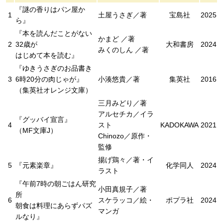
『謎の香りはパン屋か
1
土屋うさぎ／著
宝島社
2025
ら』
『本を読んだことがない
かまど ／著
2
32歳が
大和書房
2024
みくのしん ／著
はじめて本を読む』
『ゆきうさぎのお品書き
3
6時20分の肉じゃが』
小湊悠貴／著
集英社
2016
（集英社オレンジ文庫）
三月みどり／著
アルセチカ／イラ
『グッバイ宣言』
4
スト
KADOKAWA
2021
（MF文庫J）
Chinozo／原作・
監修
揚げ鶏々／著・イ
5
『元素楽章』
化学同人
2024
ラスト
『午前7時の朝ごはん研究
小田真規子／著
所
6
スケラッコ／絵・
ポプラ社
2024
朝食は料理にあらずパズ
マンガ
ルなり』