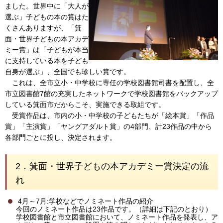
ました。世界中に「大人が
選ぶ」子どもの本の賞はた
くさんありますが、「箕
面・世界子どもの本アカデ
ミー賞」は「子どもが本当
に支持している本を子ども
自身が選ぶ」、全国でも珍しい賞です。
これは、全市立小・中学校に専任の学校図書館司書を配置し、全
市立図書館7館の充実したネットワークで学校図書館をバックアップ
している箕面市だからこそ、実施できる取組です。
受賞作品は、市内の小・中学校の子どもたちが「絵本賞」「作品
賞」「主演賞」「ヤングアダルト賞」の4部門、計23作品の中から
各部門ごとに投し、決定されます。
2．箕面・世界子どもの本アカデミー賞決定の流
れ
4月～7月:学校などでノミネート作品の紹介
今回のノミネート作品は23作品です。（詳細は下記のとおり）
学校図書館と市立図書館において、ノミネート作品を発表し、ア