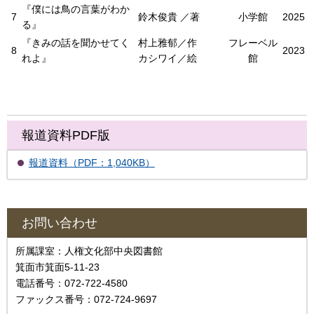
『僕には鳥の言葉がわか
7
鈴木俊貴 ／著
小学館
2025
る』
『きみの話を聞かせてく
村上雅郁／作
フレーベル
8
2023
れよ』
カシワイ／絵
館
報道資料PDF版
報道資料（PDF：1,040KB）
お問い合わせ
所属課室：人権文化部中央図書館
箕面市箕面5-11-23
電話番号：072-722-4580
ファックス番号：072-724-9697