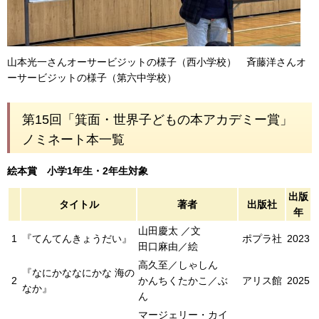
山本光一さんオーサービジットの様子（西小学校） 斉藤洋さんオ
ーサービジットの様子（第六中学校）
第15回「箕面・世界子どもの本アカデミー賞」
ノミネート本一覧
絵本賞 小学1年生・2年生対象
出版
タイトル
著者
出版社
年
山田慶太 ／文
1
『てんてんきょうだい』
ポプラ社
2023
田口麻由／絵
高久至／しゃしん
『なにかななにかな 海の
2
かんちくたかこ／ぶ
アリス館
2025
なか』
ん
マージェリー・カイ