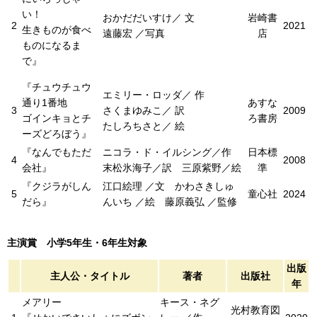
い！
おかだだいすけ／ 文
岩崎書
2
2021
生きものが食べ
遠藤宏 ／写真
店
ものになるま
で』
『チュウチュウ
エミリー・ロッダ／ 作
通り1番地
あすな
3
さくまゆみこ／ 訳
2009
ゴインキョとチ
ろ書房
たしろちさと／ 絵
ーズどろぼう』
『なんでもただ
ニコラ・ド・イルシング／作
日本標
4
2008
会社』
末松氷海子／訳 三原紫野／絵
準
『クジラがしん
江口絵理 ／文 かわさきしゅ
5
童心社
2024
だら』
んいち ／絵 藤原義弘 ／監修
主演賞 小学5年生・6年生対象
出版
主人公・タイトル
著者
出版社
年
メアリー
キース・ネグ
光村教育図