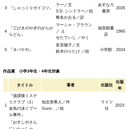
ラー／文
あすなろ
3
『しゃっくりガイコツ』
2025
S.D. シンドラー／絵
書房
椎名かおる／訳
マーシャ・ブラウン
『三びきのやぎのがらが
福音館書
4
／ え
1965
らどん』
店
せたていじ ／やく
富安陽子／文
5
『オバケや』
小学館
2024
鈴木のりたけ ／絵
作品賞 小学3年生・4年生対象
出版
タイトル
著者
出版社
年
『放課後ミステ
リクラブ（1）
知念実希人／作
ライツ
1
2023
金魚の泳ぐプー
Gurin．／絵
社
ル事件』
『おすしやさん
にいらっしゃ