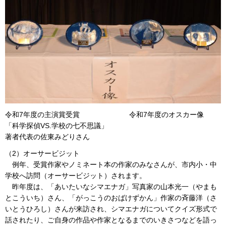
令和7年度の主演賞受賞 令和7年度のオスカー像
「科学探偵VS.学校の七不思議」
著者代表の佐東みどりさん
（2）オーサービジット
例年、受賞作家やノミネート本の作家のみなさんが、市内小・中
学校へ訪問（オーサービジット）されます。
昨年度は、「あいたいなシマエナガ」写真家の山本光一（やまも
とこういち）さん、「がっこうのおばけずかん」作家の斉藤洋（さ
いとうひろし）さんが来訪され、シマエナガについてクイズ形式で
話されたり、ご自身の作品や作家となるまでのいきさつなどを語っ