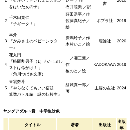
1
『せかいでさいしょにズボン
レー ／作
2020
書
をはいた女の子』
石井睦美 ／訳
蒔田浩平／作
千木田寛仁
2
佐藤真紀子／
ポプラ社
2019
『チギータ！』
絵
幸介
廣嶋玲子／作
3
『かみさまのベビーシッタ
理論社
2020
木村いこ／絵
ー』
花丸円
一ノ瀬三葉／
『時間割男子（1）わたしのテ
4
作
KADOKAWA
2019
ストは命がけ！ 』
榎のと／絵
（角川つばさ文庫）
東雲数斗
結城真一郎／
5
『やらなくてもいい宿題
主婦の友社
2024
著
算数バトル編 謎の転校生』
ヤングアダルト賞 中学生対象
出版
タイトル
著者
出版社
年