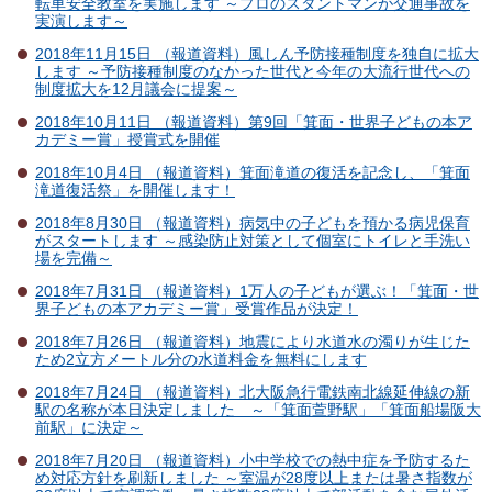
転車安全教室を実施します ～プロのスタントマンが交通事故を
実演します～
2018年11月15日 （報道資料）風しん予防接種制度を独自に拡大
します ～予防接種制度のなかった世代と今年の大流行世代への
制度拡大を12月議会に提案～
2018年10月11日 （報道資料）第9回「箕面・世界子どもの本ア
カデミー賞」授賞式を開催
2018年10月4日 （報道資料）箕面滝道の復活を記念し、「箕面
滝道復活祭」を開催します！
2018年8月30日 （報道資料）病気中の子どもを預かる病児保育
がスタートします ～感染防止対策として個室にトイレと手洗い
場を完備～
2018年7月31日 （報道資料）1万人の子どもが選ぶ！「箕面・世
界子どもの本アカデミー賞」受賞作品が決定！
2018年7月26日 （報道資料）地震により水道水の濁りが生じた
ため2立方メートル分の水道料金を無料にします
2018年7月24日 （報道資料）北大阪急行電鉄南北線延伸線の新
駅の名称が本日決定しました ～「箕面萱野駅」「箕面船場阪大
前駅」に決定～
2018年7月20日 （報道資料）小中学校での熱中症を予防するた
め対応方針を刷新しました ～室温が28度以上または暑さ指数が