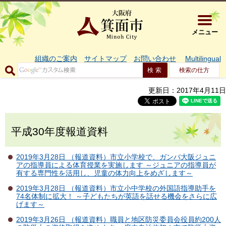
大阪府箕面市 
メニュー
組織のご案内
サイトマップ
お問い合わせ
Multilingual
検索の仕方
更新日：2017年4月11日
平成30年度報道資料
2019年3月28日 （報道資料）市立小学校で、ガンバ大阪ジュニ
アの指導員による体育授業を実施します ～ジュニアの指導員が
有する専門性を活用し、児童の体力向上をめざします～
2019年3月28日 （報道資料）市立小中学校の外国語指導助手を
74名体制に拡大！ ～子どもたちが英語を話せる機会をさらに広
げます～
2019年3月26日 （報道資料）職員と地区防災委員会役員約200人