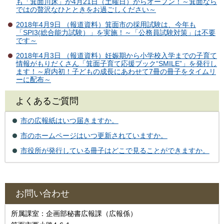
も「箕面川床」が4月21日（土曜日）からオープン！～箕面なら
ではの贅沢なひとときをお過ごしください～
2018年4月9日 （報道資料）箕面市の採用試験は、今年も
「SPI3(総合能力試験）」を実施！～「公務員試験対策」は不要
です～
2018年4月3日 （報道資料）妊娠期から小学校入学までの子育て
情報がもりだくさん「箕面子育て応援ブック“SMILE”」を発行し
ます！～府内初！子どもの成長にあわせて7冊の冊子をタイムリ
ーに配布～
よくあるご質問
市の広報紙はいつ届きますか。
市のホームページはいつ更新されていますか。
市役所が発行している冊子はどこで見ることができますか。
お問い合わせ
所属課室：企画部秘書広報課（広報係）