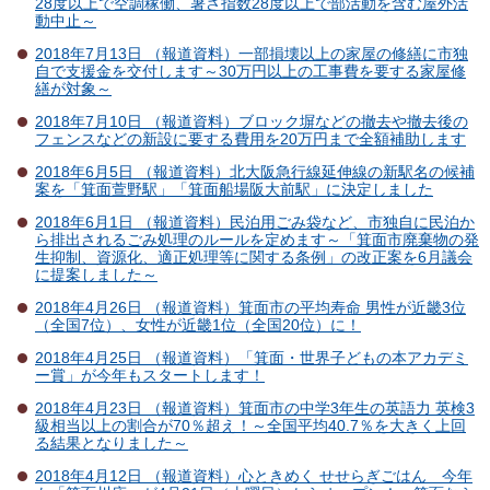
28度以上で空調稼働、暑さ指数28度以上で部活動を含む屋外活
動中止～
2018年7月13日 （報道資料）一部損壊以上の家屋の修繕に市独
自で支援金を交付します～30万円以上の工事費を要する家屋修
繕が対象～
2018年7月10日 （報道資料）ブロック塀などの撤去や撤去後の
フェンスなどの新設に要する費用を20万円まで全額補助します
2018年6月5日 （報道資料）北大阪急行線延伸線の新駅名の候補
案を「箕面萱野駅」「箕面船場阪大前駅」に決定しました
2018年6月1日 （報道資料）民泊用ごみ袋など、市独自に民泊か
ら排出されるごみ処理のルールを定めます～「箕面市廃棄物の発
生抑制、資源化、適正処理等に関する条例」の改正案を6月議会
に提案しました～
2018年4月26日 （報道資料）箕面市の平均寿命 男性が近畿3位
（全国7位）、女性が近畿1位（全国20位）に！
2018年4月25日 （報道資料）「箕面・世界子どもの本アカデミ
ー賞」が今年もスタートします！
2018年4月23日 （報道資料）箕面市の中学3年生の英語力 英検3
級相当以上の割合が70％超え！～全国平均40.7％を大きく上回
る結果となりました～
2018年4月12日 （報道資料）心ときめく せせらぎごはん 今年