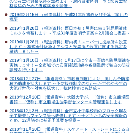
の防災士の資格取得を進めます ～府内自治体初！市で防災士資
格取得のための養成講座を開催～
2019年2月15日 （報道資料）平成31年度施政及び予算（案）の
概要
2019年1月28日 （報道資料）西日本初！災害に備え乳児用液体
ミルクを備蓄します ～平成31年度当初予算案を2月議会に提案～
2019年1月28日 （報道資料）府内初！スーパーに投票所を設置
します ～株式会社阪急オアシスと投票所の設置に関する協定を
締結しました～
2019年1月10日 （報道資料）1月17日に全市一斉総合防災訓練を
実施します！～全市域での安否確認訓練や各避難所で独自の防災
訓練を行います～
2018年12月27日 （報道資料）市独自制度により、風しん予防接
種の助成を拡大します ～予防接種制度のなかった世代や今年の
大流行世代へ対象を拡大し、抗体検査にも助成～
2018年12月20日 （報道資料）大阪大学が、（仮称）市立船場図
書館・（仮称）市立船場生涯学習センターを管理運営します
2018年12月3日 （報道資料）全市立小中学校内のブロック塀を
全て撤去しフェンス等へ改修します ～子どもたちの安全確保の
ため、12月議会に補正予算案を提案～
2018年11月20日 （報道資料）スケアード・ストレートによる自