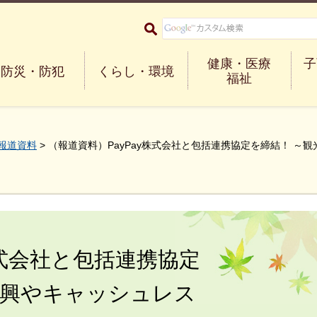
大阪府箕面市 Minoh City
健康・医療
子
防災・防犯
くらし・環境
福祉
報道資料
> （報道資料）PayPay株式会社と包括連携協定を締結！ 
株式会社と包括連携協定
振興やキャッシュレス