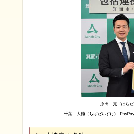
原田 亮（はらだ
千葉 大輔（ちばだいすけ) PayP