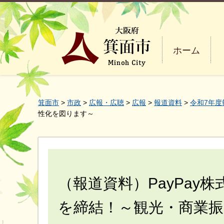
ホーム
箕面市
>
市政
>
広報・広聴
>
広報
>
報道資料
>
令和7年度
性化を図ります～
（報道資料）PayPay
を締結！～観光・商業