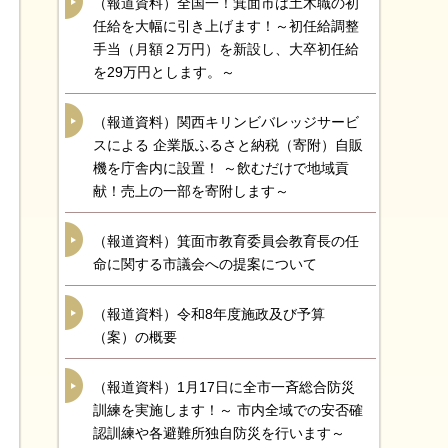
（報道資料）全国一！箕面市は土木職の初
任給を大幅に引き上げます！～初任給調整
手当（月額２万円）を新設し、大卒初任給
を29万円とします。～
（報道資料）関西キリンビバレッジサービ
スによる 企業版ふるさと納税（寄附）自販
機を庁舎内に設置！ ～飲むだけで地域貢
献！売上の一部を寄附します～
（報道資料）箕面市教育委員会教育長の任
命に関する市議会への提案について
（報道資料）令和8年度施政及び予算
（案）の概要
（報道資料）1月17日に全市一斉総合防災
訓練を実施します！～ 市内全域での安否確
認訓練や各避難所独自防災を行います～