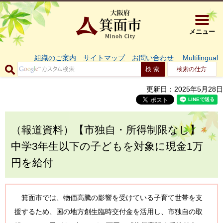
大阪府箕面市 
メニュー
組織のご案内
サイトマップ
お問い合わせ
Multilingual
検索の仕方
更新日：2025年5月28日
（報道資料）【市独自・所得制限なし】
中学3年生以下の子どもを対象に現金1万
円を給付
箕面市では、物価高騰の影響を受けている子育て世帯を支
援するため、国の地方創生臨時交付金を活用し、市独自の取