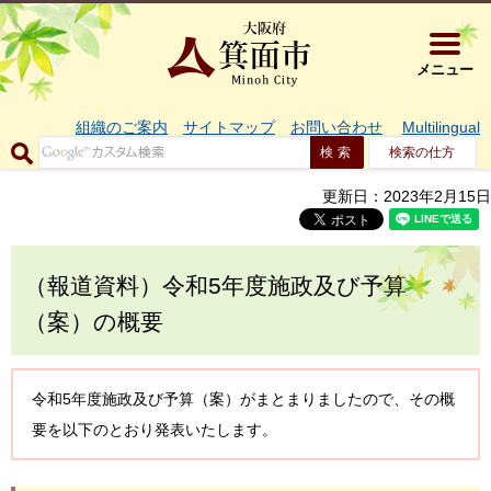
大阪府箕面市 
メニュー
組織のご案内
サイトマップ
お問い合わせ
Multilingual
検索の仕方
更新日：2023年2月15日
（報道資料）令和5年度施政及び予算
（案）の概要
令和5年度施政及び予算（案）がまとまりましたので、その概
要を以下のとおり発表いたします。