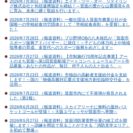
2026年7月30日 （報道資料）エイチ・ツー・オー リテイリン
グ株式会社と包括連携協定を締結！～箕面の豊かな山麓環境を共
に育み、未来に継ぐ取組を行います～
2026年7月29日 （報道資料）一般社団法人箕面市農業公社が全
国唯一の学校給食功労団体として「学校給食表彰」を受賞しまし
た！
2026年7月28日 （報道資料）プロ野球OBの八木裕氏が「箕面市
スポーツ振興アドバイザー」に就任！～子どもの体力向上や地域
指導者の育成、多世代へのスポーツ振興をめざします～
2026年7月27日 （報道資料）【市制施行70周年記念事業】アー
トのまち箕面へ第1回箕面船場アートコンペ ミューラルアート作
品募集～あなたの作品が、毎日、何千人もの人と出会う。～
2026年7月23日 （報道資料）市独自の高齢者支援給付金を支給
します！～国の「物価高騰対応重点支援地方創生臨時交付金」を
活用～
2026年7月22日 （報道資料）箕面市内にて不発弾が発見されま
した（第1報）
2026年6月26日 （報道資料）スカイアリーナに無料の屋外バス
ケットゴールが登場！～大阪エヴェッサが箕面市へ寄贈～
2026年5月27日 （報道資料）箕面消防署萱野分署の竣工式を開
催します！～訓練を間近で見ることができる「消防見学エリア」
を初めて整備～