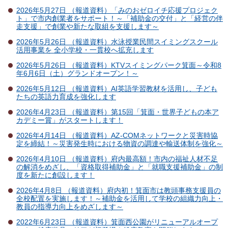
2026年5月27日 （報道資料）「みのおゼロイチ応援プロジェク
ト」で市内創業者をサポート！～「補助金の交付」と「経営の伴
走支援」で創業や新たな取組を支援します～
2026年5月26日 （報道資料）水泳授業民間スイミングスクール
活用事業を 全小学校・一貫校へ拡充します
2026年5月26日 （報道資料）KTVスイミングパーク箕面～令和8
年6月6日（土）グランドオープン！～
2026年5月12日 （報道資料）AI英語学習教材を活用し、子ども
たちの英語力育成を強化します
2026年4月23日 （報道資料）第15回「箕面・世界子どもの本ア
カデミー賞」がスタートします！
2026年4月14日 （報道資料）AZ-COMネットワークと災害時協
定を締結！～災害発生時における物資の調達や輸送体制を強化～
2026年4月10日 （報道資料）府内最高額！市内の福祉人材不足
の解消をめざし、「資格取得補助金」と「就職支援補助金」の制
度を新たに創設します！
2026年4月8日 （報道資料）府内初！箕面市は教頭事務支援員の
全校配置を実施します！～補助金を活用して学校の組織力向上・
教員の指導力向上をめざします～
2022年6月23日 （報道資料）箕面西公園がリニューアルオープ