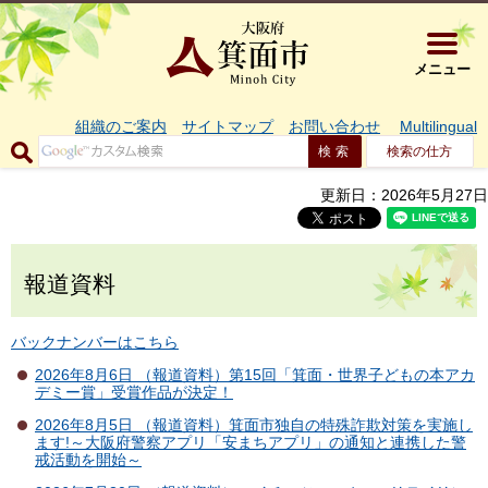
大阪府箕面市 
メニュー
組織のご案内
サイトマップ
お問い合わせ
Multilingual
検索の仕方
更新日：2026年5月27日
報道資料
バックナンバーはこちら
2026年8月6日 （報道資料）第15回「箕面・世界子どもの本アカ
デミー賞」受賞作品が決定！
2026年8月5日 （報道資料）箕面市独自の特殊詐欺対策を実施し
ます!～大阪府警察アプリ「安まちアプリ」の通知と連携した警
戒活動を開始～