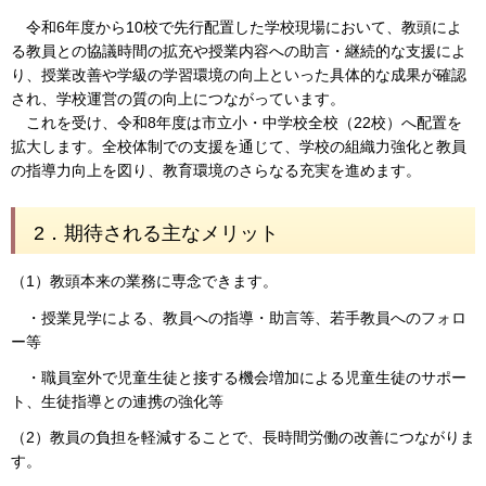
令和6年度から10校で先行配置した学校現場において、教頭によ
る教員との協議時間の拡充や授業内容への助言・継続的な支援によ
り、授業改善や学級の学習環境の向上といった具体的な成果が確認
され、学校運営の質の向上につながっています。
これを受け、令和8年度は市立小・中学校全校（22校）へ配置を
拡大します。全校体制での支援を通じて、学校の組織力強化と教員
の指導力向上を図り、教育環境のさらなる充実を進めます。
2．期待される主なメリット
（1）教頭本来の業務に専念できます。
・授業見学による、教員への指導・助言等、若手教員へのフォロ
ー等
・職員室外で児童生徒と接する機会増加による児童生徒のサポー
ト、生徒指導との連携の強化等
（2）教員の負担を軽減することで、長時間労働の改善につながりま
す。