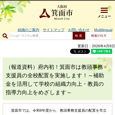
大阪府箕面市 
メニュー
組織のご案内
サイトマップ
お問い合わせ
Multilingual
検索の仕方
更新日：2026年4月8日
（報道資料）府内初！箕面市は教頭事務
支援員の全校配置を実施します！～補助
金を活用して学校の組織力向上・教員の
指導力向上をめざします～
箕面市では、令和8年度から、教頭事務支援員の配置を市立