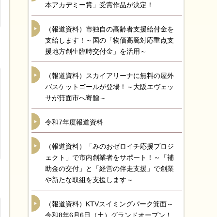
本アカデミー賞」受賞作品が決定！
（報道資料）市独自の高齢者支援給付金を
支給します！～国の「物価高騰対応重点支
援地方創生臨時交付金」を活用～
（報道資料）スカイアリーナに無料の屋外
バスケットゴールが登場！～大阪エヴェッ
サが箕面市へ寄贈～
令和7年度報道資料
（報道資料）「みのおゼロイチ応援プロジ
ェクト」で市内創業者をサポート！～「補
助金の交付」と「経営の伴走支援」で創業
や新たな取組を支援します～
（報道資料）KTVスイミングパーク箕面～
令和8年6月6日（土）グランドオープン！