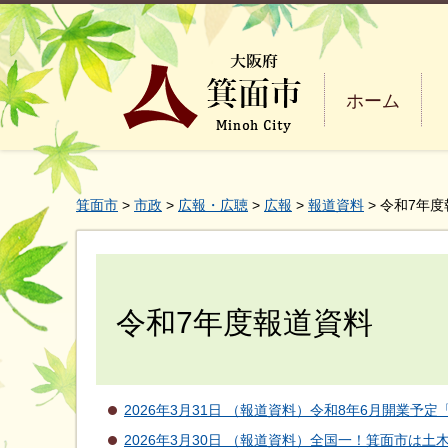
ホーム
箕面市
>
市政
>
広報・広聴
>
広報
>
報道資料
> 令和7年
令和7年度報道資料
2026年3月31日 （報道資料）令和8年6月開業
2026年3月30日 （報道資料）全国一！箕面市