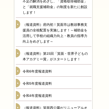
不足の解消をめざし、「資格取得補助金」
と「就職支援補助金」の制度を新たに創設
します！
（報道資料）府内初！箕面市は教頭事務支
援員の全校配置を実施します！～補助金を
活用して学校の組織力向上・教員の指導力
向上をめざします～
（報道資料）第15回「箕面・世界子どもの
本アカデミー賞」がスタートします！
令和6年度報道資料
令和5年度報道資料
令和4年度報道資料
（報道資料）箕面西公園がリニューアルオ