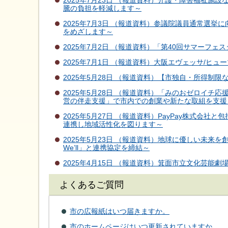
2025年7月23日 （報道資料）介護・障害福祉
騰の負担を軽減します～
2025年7月3日 （報道資料）参議院議員通常選挙に
をめざします～
2025年7月2日 （報道資料）「第40回サマーフ
2025年7月1日 （報道資料）大阪エヴェッサ/ヒ
2025年5月28日 （報道資料）【市独自・所得制
2025年5月28日 （報道資料）「みのおゼロイ
営の伴走支援」で市内での創業や新たな取組を支援
2025年5月27日 （報道資料）PayPay株式会
連携し地域活性化を図ります～
2025年5月23日 （報道資料）地球に優しい未
We’ll」と連携協定を締結～
2025年4月15日 （報道資料）箕面市立文化芸能
よくあるご質問
市の広報紙はいつ届きますか。
市のホームページはいつ更新されていますか。