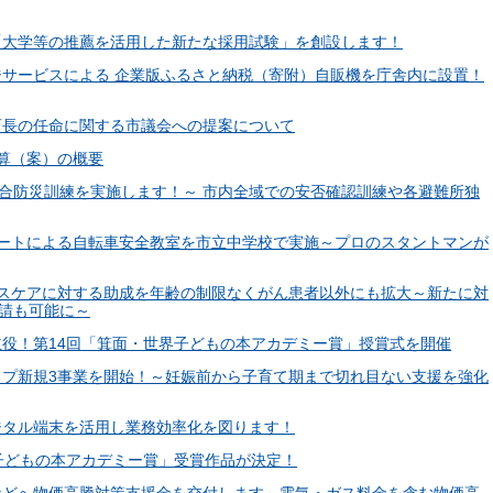
した「大学等の推薦を活用した新たな採用試験」を創設します！
ッジサービスによる 企業版ふるさと納税（寄附）自販機を庁舎内に設置！
教育長の任命に関する市議会への提案について
予算（案）の概要
一斉総合防災訓練を実施します！～ 市内全域での安否確認訓練や各避難所独
ストレートによる自転車安全教室を市立中学校で実施～プロのスタントマンが
アランスケアに対する助成を年齢の制限なくがん患者以外にも拡大～新たに対
請も可能に～
も主役！第14回「箕面・世界子どもの本アカデミー賞」授賞式を開催
ルアップ新規3事業を開始！～妊娠前から子育て期まで切れ目ない支援を強化
デジタル端末を活用し業務効率化を図ります！
世界子どもの本アカデミー賞」受賞作品が決定！