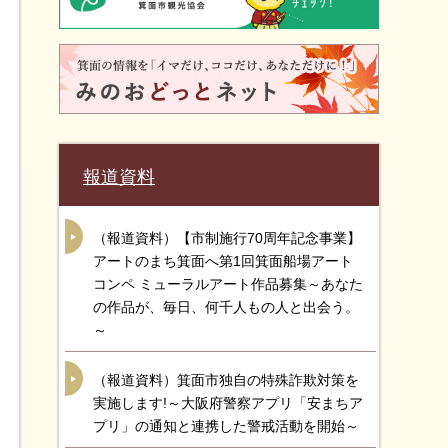
報道資料
（報道資料）【市制施行70周年記念事業】
アートのまち箕面へ第1回箕面船場アート
コンペ ミューラルアート作品募集～あなた
の作品が、毎日、何千人もの人と出会う。
～
（報道資料）箕面市独自の特殊詐欺対策を
実施します!～大阪府警察アプリ「安まちア
プリ」の通知と連携した警戒活動を開始～