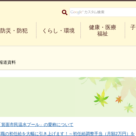
大阪府箕面市 Minoh City
健康・医療
子
防災・防犯
くらし・環境
福祉
度報道資料
予定「箕面市民温水プール」の愛称について
は土木職の初任給を大幅に引き上げます！～初任給調整手当（月額2万円）を