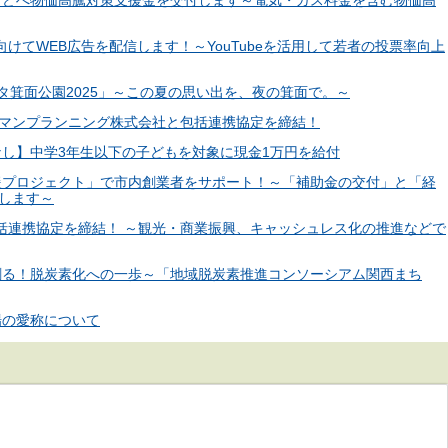
施設などへ物価高騰対策支援金を交付します～電気・ガス料金を含む物価高
向けてWEB広告を配信します！～YouTubeを活用して若者の投票率向上
ェスタ箕面公園2025」～この夏の思い出を、夜の箕面で。～
ューマンプランニング株式会社と包括連携協定を締結！
限なし】中学3年生以下の子どもを対象に現金1万円を給付
チ応援プロジェクト」で市内創業者をサポート！～「補助金の交付」と「経
します～
社と包括連携協定を締結！ ～観光・商業振興、キャッシュレス化の推進などで
来を創る！脱炭素化への一歩～「地域脱炭素推進コンソーシアム関西まち
劇場の愛称について