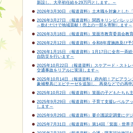
新設し、大卒初任給を29万円とします。～
2026年3月30日 （報道資料）土木職を対象と
2026年3月27日 （報道資料）関西キリンビバレ
～飲むだけで地域貢献！売上の一部を寄附します～
2026年3月18日 （報道資料）箕面市教育委員会
2026年2月12日 （報道資料）令和8年度施政及び
2026年1月15日 （報道資料）1月17日に全市
自防災を行います～
2025年10月22日 （報道資料）スケアード・
交通事故をリアルに実演します～
2025年10月14日 （報道資料）府内初！アピ
象補整具にエピテーゼを追加し、再発などでの再申
2025年10月2日 （報道資料）箕面の子どもたち
2025年9月29日 （報道資料）子育て支援レベ
します～
2025年9月29日 （報道資料）要介護認定調査に
2025年7月31日 （報道資料）第14回「箕面・