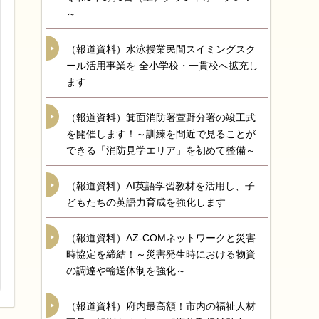
～
（報道資料）水泳授業民間スイミングスク
ール活用事業を 全小学校・一貫校へ拡充し
ます
（報道資料）箕面消防署萱野分署の竣工式
を開催します！～訓練を間近で見ることが
できる「消防見学エリア」を初めて整備～
（報道資料）AI英語学習教材を活用し、子
どもたちの英語力育成を強化します
（報道資料）AZ-COMネットワークと災害
時協定を締結！～災害発生時における物資
の調達や輸送体制を強化～
（報道資料）府内最高額！市内の福祉人材