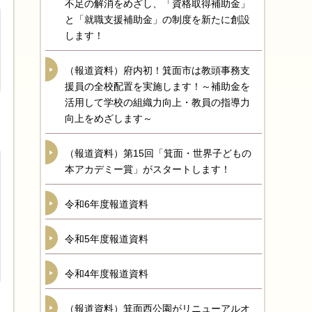
不足の解消をめざし、「資格取得補助金」
と「就職支援補助金」の制度を新たに創設
します！
（報道資料）府内初！箕面市は教頭事務支
援員の全校配置を実施します！～補助金を
活用して学校の組織力向上・教員の指導力
向上をめざします～
（報道資料）第15回「箕面・世界子どもの
本アカデミー賞」がスタートします！
令和6年度報道資料
令和5年度報道資料
令和4年度報道資料
（報道資料）箕面西公園がリニューアルオ