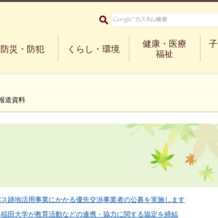
大阪府箕面市 Minoh City
健康・医療
子
防災・防犯
くらし・環境
福祉
度報道資料
ャンパス跡地活用事業にかかる優先交渉事業者の公募を実施します
会と早稲田大学が教育活動などの連携・協力に関する協定を締結