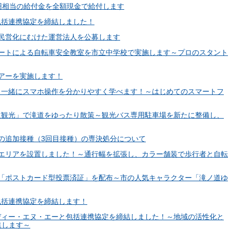
0万円相当の給付金を全額現金で給付します
と包括連携協定を締結しました！
所の民営化にむけた運営法人を公募します
ストレートによる自転車安全教室を市立中学校で実施します～プロのスタント
ツアーを実施します！
ザーと一緒にスマホ操作を分かりやすく学べます！～はじめてのスマートフ
面滝道観光」で滝道をゆったり散策～観光バス専用駐車場を新たに整備し、
チンの追加接種（3回目接種）の専決処分について
の通行エリアを設置しました！～通行幅を拡張し、カラー舗装で歩行者と自転
選挙で「ポストカード型投票済証」を配布～市の人気キャラクター「滝ノ道ゆ
と包括連携協定を締結します！
会社ディー・エヌ・エーと包括連携協定を締結しました！～地域の活性化と
進します～