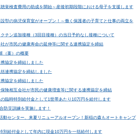
新生児聴覚検査費用の助成を開始～産後初期段階における母子を支援します
科）併設型の病児保育室がオープン！～働く保護者の子育てと仕事の両立を
スワクチン追加接種（3回目接種）の当日予約なし接種について
株式会社が市民の健康寿命の延伸等に関する連携協定を締結
予算（案）の概要
括連携協定を締結しました
と包括連携協定を締結しました
括連携協定を締結しました
田生命保険相互会社が市民の健康増進等に関する連携協定を締結
等への臨時特別給付金として1世帯あたり10万円を給付します
斉総合防災訓練を実施します！
森野外活動センター、来夏リニューアルオープン！新稲の森もオートキャンプ
臨時特別給付金として年内に現金10万円を一括給付します