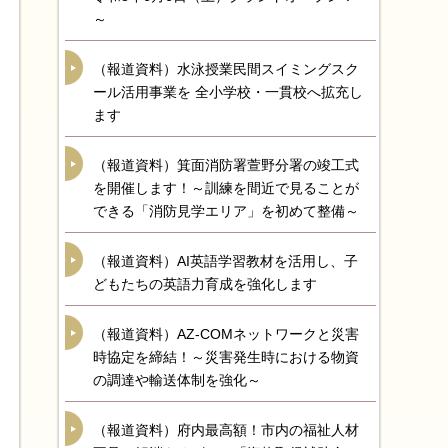
～
（報道資料）水泳授業民間スイミングスク
ール活用事業を 全小学校・一貫校へ拡充し
ます
（報道資料）箕面消防署萱野分署の竣工式
を開催します！～訓練を間近で見ることが
できる「消防見学エリア」を初めて整備～
（報道資料）AI英語学習教材を活用し、子
どもたちの英語力育成を強化します
（報道資料）AZ-COMネットワークと災害
時協定を締結！～災害発生時における物資
の調達や輸送体制を強化～
（報道資料）府内最高額！市内の福祉人材