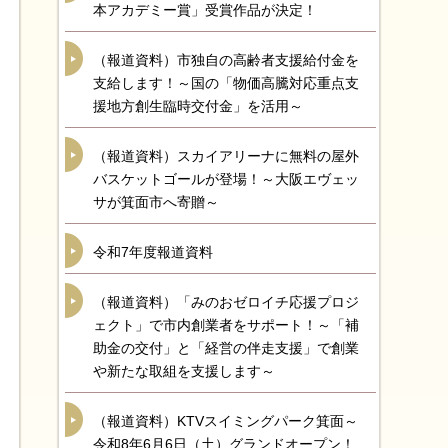
本アカデミー賞」受賞作品が決定！
（報道資料）市独自の高齢者支援給付金を
支給します！～国の「物価高騰対応重点支
援地方創生臨時交付金」を活用～
（報道資料）スカイアリーナに無料の屋外
バスケットゴールが登場！～大阪エヴェッ
サが箕面市へ寄贈～
令和7年度報道資料
（報道資料）「みのおゼロイチ応援プロジ
ェクト」で市内創業者をサポート！～「補
助金の交付」と「経営の伴走支援」で創業
や新たな取組を支援します～
（報道資料）KTVスイミングパーク箕面～
令和8年6月6日（土）グランドオープン！