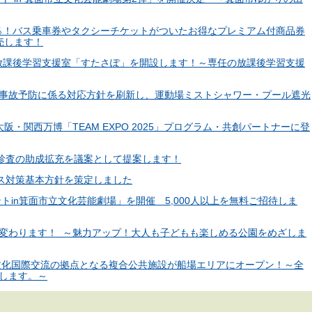
75％！バス乗車券やタクシーチケットがついたお得なプレミアム付商品券
売します！
校に放課後学習支援室「すたさぽ」を開設します！～専任の放課後学習支援
熱中症事故予防に係る対応方針を刷新し、運動場ミストシャワー・プール遮光
大阪・関西万博「TEAM EXPO 2025」プログラム・共創パートナーに登
健康診査の助成拡充を議案として提案します！
ロス対策基本方針を策定しました
ントin箕面市立文化芸能劇場」を開催 5,000人以上を無料ご招待しま
生まれ変わります！ ～魅力アップ！大人も子どもも楽しめる公園をめざしま
け、文化国際交流の拠点となる複合公共施設が船場エリアにオープン！～全
します。～