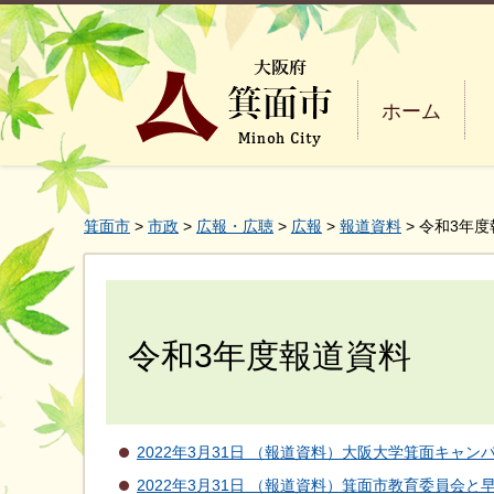
ホーム
箕面市
>
市政
>
広報・広聴
>
広報
>
報道資料
> 令和3年
令和3年度報道資料
2022年3月31日 （報道資料）大阪大学箕面キ
2022年3月31日 （報道資料）箕面市教育委員