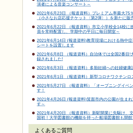
演者による音楽コンサート～
2021年6月23日 （報道資料）プレミアム率最大
（小さなお店応援チケット〈第2弾〉）を新たに販
2021年6月22日 （報道資料）市立小学校全14
員を常時配置し、学期中の平日に毎日開室～
2021年6月14日 (報道資料)教育現場における
シートを設置します
2021年6月8日 （報道資料）自治体では全国2番目!
録されました!
2021年6月3日 （報道資料）多胎妊婦への妊婦
2021年6月1日 （報道資料）新型コロナワクチン
2021年5月27日 （報道資料）「オープニングイベ
す！
2021年4月26日 (報道資料)箕面市内の公園が
す～
2021年4月20日 （報道資料）新駅開業に先駆
国初！大学図書館の機能を持った船場図書館も開館
よくあるご質問