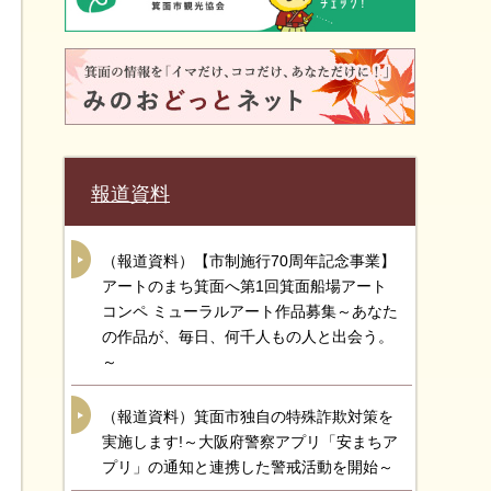
報道資料
（報道資料）【市制施行70周年記念事業】
アートのまち箕面へ第1回箕面船場アート
コンペ ミューラルアート作品募集～あなた
の作品が、毎日、何千人もの人と出会う。
～
（報道資料）箕面市独自の特殊詐欺対策を
実施します!～大阪府警察アプリ「安まちア
プリ」の通知と連携した警戒活動を開始～