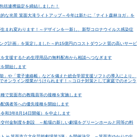
ズと包括連携協定を締結しました！
幻想的な光景 箕面大滝ライトアップ～今年は新たに「ナイト森林ヨガ」を
バスが生まれ変わります！～デザインを一新し、新型コロナウイルス感染症
ソーシング計画」を策定しました～約15億円のコストダウンと質の高いサービ
る女性を支援するため生理用品の無料配布から相談へつなぎます
種を開始します
回収機能」や「電子連絡帳」などを備えた総合学習支援ソフトの導入により、
でオンライン授業がうけられます！～コロナ対策として家庭でのオンラ
域接種で箕面市の教職員等の接種を実施します
その配偶者等への優先接種を開始します
（令和3年8月14日開催）を中止します
能振興交付金制度を創設 ～船場の新しい劇場をグリーンホールと同等の料
ント in 箕面市立文化芸能劇場第2弾」を開催決定 ～箕面市ゆかりの出