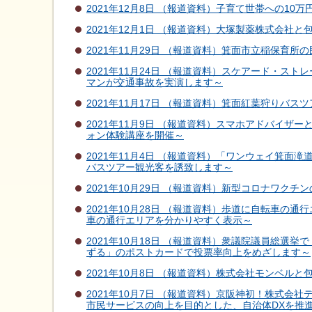
2021年12月8日 （報道資料）子育て世帯への1
2021年12月1日 （報道資料）大塚製薬株式会社
2021年11月29日 （報道資料）箕面市立稲保育
2021年11月24日 （報道資料）スケアード・
マンが交通事故を実演します～
2021年11月17日 （報道資料）箕面紅葉狩りバス
2021年11月9日 （報道資料）スマホアドバイ
ォン体験講座を開催～
2021年11月4日 （報道資料）「ワンウェイ箕
バスツアー観光客を誘致します～
2021年10月29日 （報道資料）新型コロナワク
2021年10月28日 （報道資料）歩道に自転車
車の通行エリアを分かりやすく表示～
2021年10月18日 （報道資料）衆議院議員総
ずる」のポストカードで投票率向上をめざします～
2021年10月8日 （報道資料）株式会社モンベル
2021年10月7日 （報道資料）京阪神初！株式
市民サービスの向上を目的とした、自治体DXを推