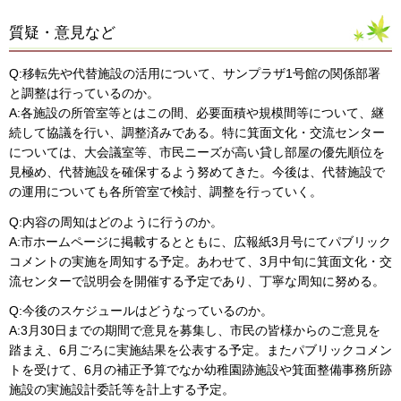
質疑・意見など
Q:移転先や代替施設の活用について、サンプラザ1号館の関係部署
と調整は行っているのか。
A:各施設の所管室等とはこの間、必要面積や規模間等について、継
続して協議を行い、調整済みである。特に箕面文化・交流センター
については、大会議室等、市民ニーズが高い貸し部屋の優先順位を
見極め、代替施設を確保するよう努めてきた。今後は、代替施設で
の運用についても各所管室で検討、調整を行っていく。
Q:内容の周知はどのように行うのか。
A:市ホームページに掲載するとともに、広報紙3月号にてパブリック
コメントの実施を周知する予定。あわせて、3月中旬に箕面文化・交
流センターで説明会を開催する予定であり、丁寧な周知に努める。
Q:今後のスケジュールはどうなっているのか。
A:3月30日までの期間で意見を募集し、市民の皆様からのご意見を
踏まえ、6月ごろに実施結果を公表する予定。またパブリックコメン
トを受けて、6月の補正予算でなか幼稚園跡施設や箕面整備事務所跡
施設の実施設計委託等を計上する予定。