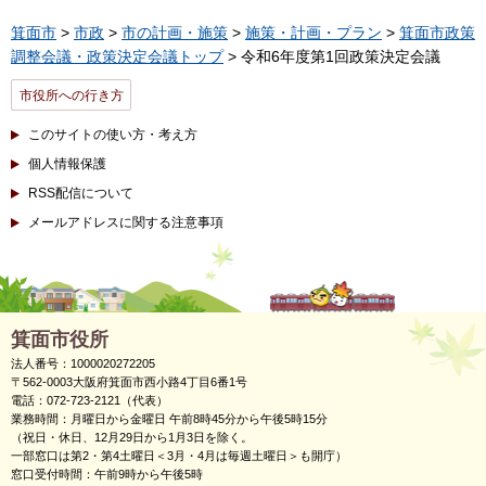
箕面市
>
市政
>
市の計画・施策
>
施策・計画・プラン
>
箕面市政策
調整会議・政策決定会議トップ
> 令和6年度第1回政策決定会議
市役所への行き方
このサイトの使い方・考え方
個人情報保護
RSS配信について
メールアドレスに関する注意事項
箕面市役所
法人番号：1000020272205
〒562-0003大阪府箕面市西小路4丁目6番1号
電話：072-723-2121（代表）
業務時間：月曜日から金曜日 午前8時45分から午後5時15分
（祝日・休日、12月29日から1月3日を除く。
一部窓口は第2・第4土曜日＜3月・4月は毎週土曜日＞も開庁）
窓口受付時間：午前9時から午後5時