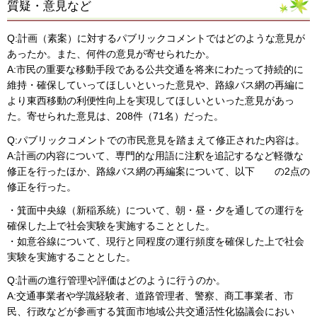
質疑・意見など
Q:計画（素案）に対するパブリックコメントではどのような意見が
あったか。また、何件の意見が寄せられたか。
A:市民の重要な移動手段である公共交通を将来にわたって持続的に
維持・確保していってほしいといった意見や、路線バス網の再編に
より東西移動の利便性向上を実現してほしいといった意見があっ
た。寄せられた意見は、208件（71名）だった。
Q:パブリックコメントでの市民意見を踏まえて修正された内容は。
A:計画の内容について、専門的な用語に注釈を追記するなど軽微な
修正を行ったほか、路線バス網の再編案について、以下 の2点の
修正を行った。
・箕面中央線（新稲系統）について、朝・昼・夕を通しての運行を
確保した上で社会実験を実施することとした。
・如意谷線について、現行と同程度の運行頻度を確保した上で社会
実験を実施することとした。
Q:計画の進行管理や評価はどのように行うのか。
A:交通事業者や学識経験者、道路管理者、警察、商工事業者、市
民、行政などが参画する箕面市地域公共交通活性化協議会におい