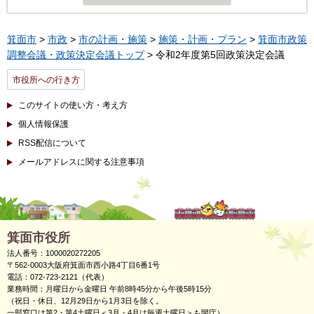
箕面市
>
市政
>
市の計画・施策
>
施策・計画・プラン
>
箕面市政策
調整会議・政策決定会議トップ
> 令和2年度第5回政策決定会議
市役所への行き方
このサイトの使い方・考え方
個人情報保護
RSS配信について
メールアドレスに関する注意事項
箕面市役所
法人番号：1000020272205
〒562-0003大阪府箕面市西小路4丁目6番1号
電話：072-723-2121（代表）
業務時間：月曜日から金曜日 午前8時45分から午後5時15分
（祝日・休日、12月29日から1月3日を除く。
一部窓口は第2・第4土曜日＜3月・4月は毎週土曜日＞も開庁）