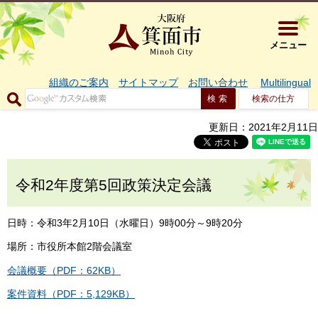
大阪府箕面市 
メニュー
組織のご案内
サイトマップ
お問い合わせ
Multilingual
検索の仕方
更新日：2021年2月11日
令和2年度第5回政策決定会議
日時：令和3年2月10日（水曜日）9時00分～9時20分
場所：市役所本館2階会議室
会議概要（PDF：62KB）
案件資料（PDF：5,129KB）