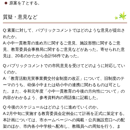
原案を了とする。
質疑・意見など
Q:素案に対して、パブリックコメントではどのような意見が提出さ
れたか。
A:小中一貫教育の進め方に関するご意見、施設形態に関するご意
見、教育委員会事務局に関するご意見などがあった。寄せられた意
見は、20名のかたから合計56件であった。
Q:パブリックコメントでの市民意見を受けてどのように対応してい
くのか。
A:「教育活動充実事業費交付金制度の改正」について、旧制度のテ
ーマのうち、幼保小中または幼小中の連携に関わるものは可とし
た。また、令和元年度「小中一貫教育の今後の方向性について」の
内容がわかるよう、参考資料内の用語集に記載した。
Q:今後のスケジュールはどのように進めていくのか。
A:2月中旬に実施する教育委員会定例会にて計画を正式に策定する。
本計画については、市ホームページへの掲載・公共施設窓口への配
架のほか、市内各小中学校へ配布し、教職員への周知を行う。ま