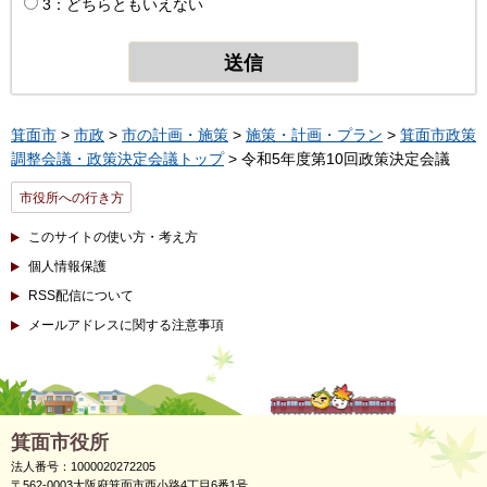
3：どちらともいえない
箕面市
>
市政
>
市の計画・施策
>
施策・計画・プラン
>
箕面市政策
調整会議・政策決定会議トップ
> 令和5年度第10回政策決定会議
市役所への行き方
このサイトの使い方・考え方
個人情報保護
RSS配信について
メールアドレスに関する注意事項
箕面市役所
法人番号：1000020272205
〒562-0003大阪府箕面市西小路4丁目6番1号