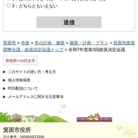
3：どちらともいえない
箕面市
>
市政
>
市の計画・施策
>
施策・計画・プラン
>
箕面市政策
調整会議・政策決定会議トップ
> 令和7年度第3回政策決定会議
市役所への行き方
このサイトの使い方・考え方
個人情報保護
RSS配信について
メールアドレスに関する注意事項
箕面市役所
法人番号：1000020272205