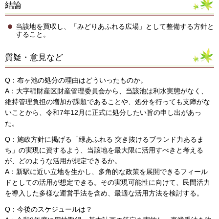
結論
当該地を買収し、「みどりあふれる広場」として整備する方針と
すること。
質疑・意見など
Q：布ヶ池の処分の理由はどういったものか。
A：大字稲財産区財産管理委員会から、当該池は利水実態がなく、
維持管理負担の増加が課題であることや、処分を行っても支障がな
いことから、令和7年12月に正式に処分したい旨の申し出があっ
た。
Q：施政方針に掲げる「緑あふれる 突き抜けるブランド力あるま
ち」の実現に資するよう、当該地を最大限に活用すべきと考える
が、どのような活用が想定できるか。
A：新駅に近い立地を生かし、多角的な政策を展開できるフィール
ドとしての活用が想定できる。その実現可能性に向けて、民間活力
を導入した多様な運営手法を含め、最適な活用方法を検討する。
Q：今後のスケジュールは？