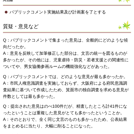
パブリックコメント実施結果及び計画案を了とする
質疑・意見など
Q：パブリックコメントで集まった意見は、全般的にどのような傾
向だったか。
A：意見を反映して加筆修正した部分は、文言の統一を図るものが
多かったが、その他には、児童虐待・防災・若者支援との関連性に
ついてや、男女協働参画ルームの機能強化などがあった。
Q：パブリックコメントでは、どのような意見が最も多かったか。
A：市民人権意識調査を実施しておらず、大阪府による府民意識調
査結果に基づいて作成したため、箕面市の独自調査を求める意見が
件数としては最も多かった。
Q：提出された意見はのべ100件だが、精査したところ計41件にな
ったということは重複した意見がとても多かったということか。
A：そのとおりで、全く同じ文言のものも多かったため、公表結果
をまとめるに当たり、大幅に削ることになった。