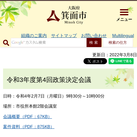
大阪府箕面市 
メニュー
組織のご案内
サイトマップ
お問い合わせ
Multilingual
検索の仕方
更新日：2022年3月8日
令和3年度第4回政策決定会議
日時：令和4年2月7日（月曜日）9時30分～10時00分
場所：市役所本館2階会議室
会議概要（PDF：67KB）
案件資料（PDF：875KB）