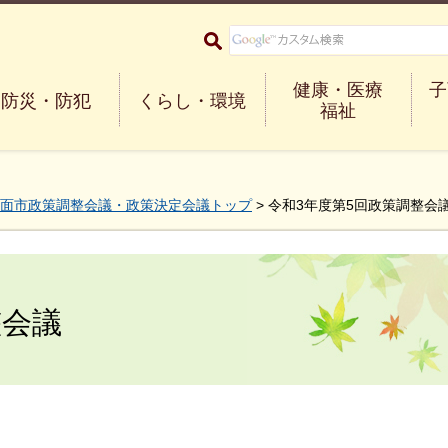
大阪府箕面市 Minoh City
健康・医療
子
防災・防犯
くらし・環境
福祉
面市政策調整会議・政策決定会議トップ
> 令和3年度第5回政策調整会
整会議