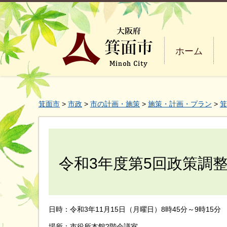
ホーム
箕面市
>
市政
>
市の計画・施策
>
施策・計画・プラン
>
箕
令和3年度第5回政策調
日時：令和3年11月15日（月曜日）8時45分～9時15分
場所：市役所本館2階会議室