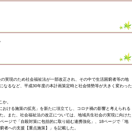
。
社会の実現のため社会福祉法が一部改正され、その中で生活困窮者等の地
になるなど、平成30年度の本計画策定時と社会情勢等が大きく変わった
こか。
禍における施策の拡充」を新たに項立てし、コロナ禍の影響と考えられる
た。また、社会福祉法の改正については、地域共生社会の実現に向けた
2ページで「自殺対策に包括的に取り組む連携強化」、18ページで「地
困窮者への支援【重点施策】」を記載した。