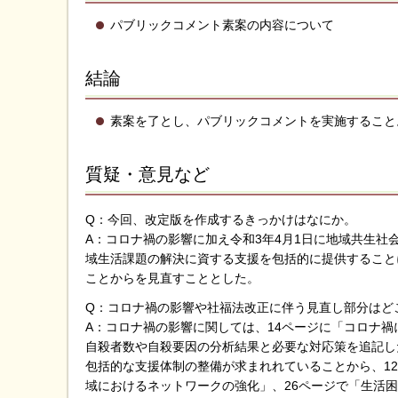
パブリックコメント素案の内容について
結論
素案を了とし、パブリックコメントを実施すること
質疑・意見など
Q：今回、改定版を作成するきっかけはなにか。
A：コロナ禍の影響に加え令和3年4月1日に地域共生
域生活課題の解決に資する支援を包括的に提供すること
ことからを見直すこととした。
Q：コロナ禍の影響や社福法改正に伴う見直し部分はど
A：コロナ禍の影響に関しては、14ページに「コロナ
自殺者数や自殺要因の分析結果と必要な対応策を追記し
包括的な支援体制の整備が求まれれていることから、1
域におけるネットワークの強化」、26ページで「生活