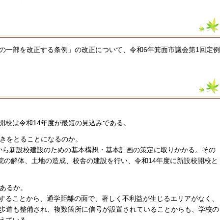
の一部を改正する条例」の改正について、令和6年箕面市議会第1回定例
。
開校は令和14年度が最短の見込みである。
動きをとることになるのか。
度から新設校建設のための基本構想・基本計画の策定に取りかかる。その
院の解体、土地の造成、校舎の建設を行い、令和14年度に新設校開校と
があるか。
置することから、通学距離の面で、著しく不利益が生じるエリアがなく、
歩道も整備され、複数箇所に信号が設置されていることからも、学校の