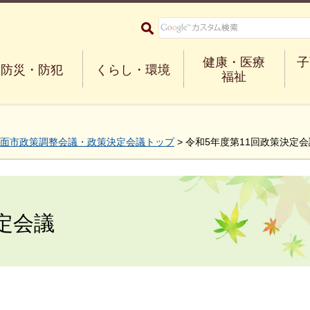
大阪府箕面市 Minoh City
健康・医療
子
防災・防犯
くらし・環境
福祉
面市政策調整会議・政策決定会議トップ
> 令和5年度第11回政策決定会
定会議