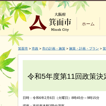
ホーム
箕面市
>
市政
>
市の計画・施策
>
施策・計画・プラン
>
箕
令和5年度第11回政策決
日時：令和6年2月6日（火曜日）8時45分～9時15分
場所：市役所本館2階会議室