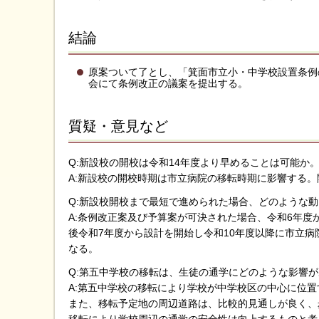
結論
原案ついて了とし、「箕面市立小・中学校設置条例
会にて条例改正の議案を提出する。
質疑・意見など
Q:新設校の開校は令和14年度より早めることは可能か
A:新設校の開校時期は市立病院の移転時期に影響する。
Q:新設校開校まで最短で進められた場合、どのような
A:条例改正案及び予算案が可決された場合、令和6年
後令和7年度から設計を開始し令和10年度以降に市立病
なる。
Q:第五中学校の移転は、生徒の通学にどのような影響
A:第五中学校の移転により学校が中学校区の中心に位
また、移転予定地の周辺道路は、比較的見通しが良く、