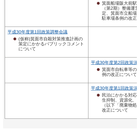
箕面船場阪大前駅
（第2期）整備運
定、箕面市立船場
駐車場条例の改正
平成30年度第1回政策調整会議
(仮称)箕面市自殺対策推進計画の
策定にかかるパブリックコメント
について
平成30年度第2回政策決
箕面市自転車等の
例の改正について
平成30年度第1回政策決
民泊にかかる対応
生抑制、資源化、
（以下「廃棄物処
改正について