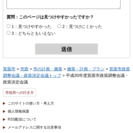
質問：このページは見つけやすかったですか？
1：見つけやすかった
2：見つけにくかった
3：どちらともいえない
箕面市
>
市政
>
市の計画・施策
>
施策・計画・プラン
>
箕面市政策
調整会議・政策決定会議トップ
> 平成30年度箕面市政策調整会議・
政策決定会議
市役所への行き方
このサイトの使い方・考え方
個人情報保護
RSS配信について
メールアドレスに関する注意事項