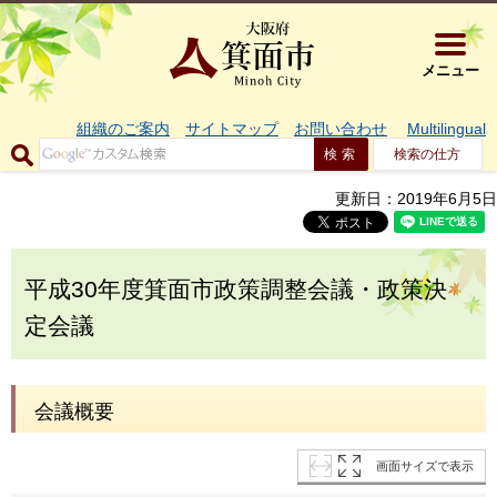
大阪府箕面市 
メニュー
組織のご案内
サイトマップ
お問い合わせ
Multilingual
検索の仕方
更新日：2019年6月5日
平成30年度箕面市政策調整会議・政策決
定会議
会議概要
画面サイズで表示