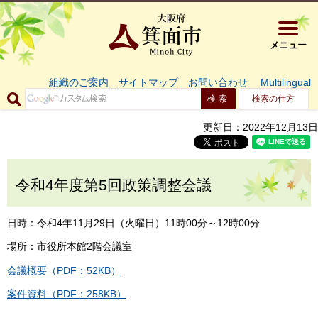
大阪府箕面市 
メニュー
組織のご案内
サイトマップ
お問い合わせ
Multilingual
検索の仕方
更新日：2022年12月13日
令和4年度第5回政策調整会議
日時：令和4年11月29日（火曜日）11時00分～12時00分
場所：市役所本館2階会議室
会議概要（PDF：52KB）
案件資料（PDF：258KB）