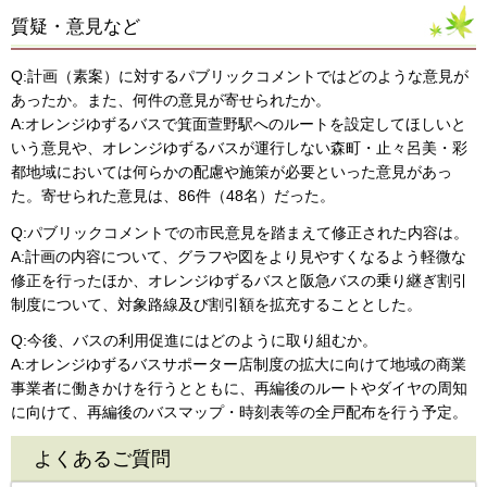
質疑・意見など
Q:計画（素案）に対するパブリックコメントではどのような意見が
あったか。また、何件の意見が寄せられたか。
A:オレンジゆずるバスで箕面萱野駅へのルートを設定してほしいと
いう意見や、オレンジゆずるバスが運行しない森町・止々呂美・彩
都地域においては何らかの配慮や施策が必要といった意見があっ
た。寄せられた意見は、86件（48名）だった。
Q:パブリックコメントでの市民意見を踏まえて修正された内容は。
A:計画の内容について、グラフや図をより見やすくなるよう軽微な
修正を行ったほか、オレンジゆずるバスと阪急バスの乗り継ぎ割引
制度について、対象路線及び割引額を拡充することとした。
Q:今後、バスの利用促進にはどのように取り組むか。
A:オレンジゆずるバスサポーター店制度の拡大に向けて地域の商業
事業者に働きかけを行うとともに、再編後のルートやダイヤの周知
に向けて、再編後のバスマップ・時刻表等の全戸配布を行う予定。
よくあるご質問