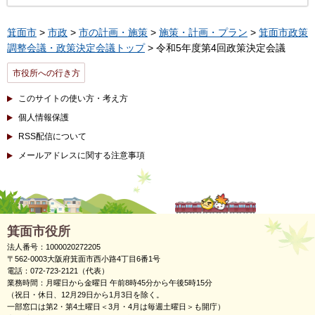
箕面市
>
市政
>
市の計画・施策
>
施策・計画・プラン
>
箕面市政策
調整会議・政策決定会議トップ
> 令和5年度第4回政策決定会議
市役所への行き方
このサイトの使い方・考え方
個人情報保護
RSS配信について
メールアドレスに関する注意事項
箕面市役所
法人番号：1000020272205
〒562-0003大阪府箕面市西小路4丁目6番1号
電話：072-723-2121（代表）
業務時間：月曜日から金曜日 午前8時45分から午後5時15分
（祝日・休日、12月29日から1月3日を除く。
一部窓口は第2・第4土曜日＜3月・4月は毎週土曜日＞も開庁）