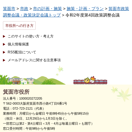
箕面市
>
市政
>
市の計画・施策
>
施策・計画・プラン
>
箕面市政策
調整会議・政策決定会議トップ
> 令和2年度第4回政策調整会議
市役所への行き方
このサイトの使い方・考え方
個人情報保護
RSS配信について
メールアドレスに関する注意事項
箕面市役所
法人番号：1000020272205
〒562-0003大阪府箕面市西小路4丁目6番1号
電話：072-723-2121（代表）
業務時間：月曜日から金曜日 午前8時45分から午後5時15分
（祝日・休日、12月29日から1月3日を除く。
一部窓口は第2・第4土曜日＜3月・4月は毎週土曜日＞も開庁）
窓口受付時間：午前9時から午後5時