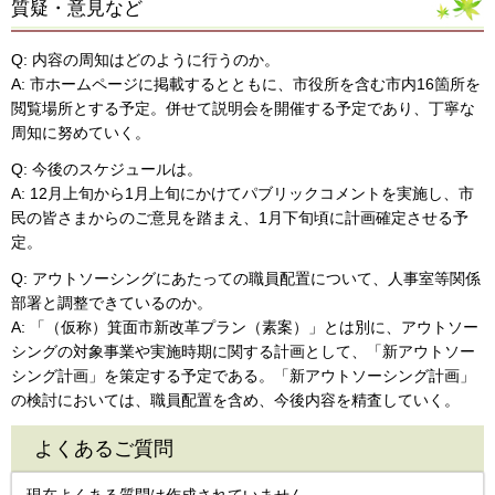
質疑・意見など
Q: 内容の周知はどのように行うのか。
A: 市ホームページに掲載するとともに、市役所を含む市内16箇所を
閲覧場所とする予定。併せて説明会を開催する予定であり、丁寧な
周知に努めていく。
Q: 今後のスケジュールは。
A: 12月上旬から1月上旬にかけてパブリックコメントを実施し、市
民の皆さまからのご意見を踏まえ、1月下旬頃に計画確定させる予
定。
Q: アウトソーシングにあたっての職員配置について、人事室等関係
部署と調整できているのか。
A: 「（仮称）箕面市新改革プラン（素案）」とは別に、アウトソー
シングの対象事業や実施時期に関する計画として、「新アウトソー
シング計画」を策定する予定である。「新アウトソーシング計画」
の検討においては、職員配置を含め、今後内容を精査していく。
よくあるご質問
現在よくある質問は作成されていません。