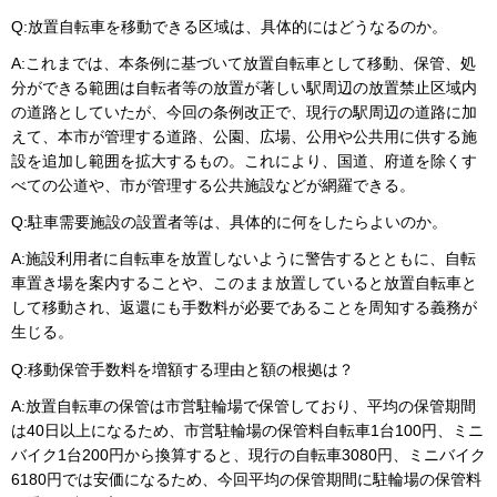
Q:放置自転車を移動できる区域は、具体的にはどうなるのか。
A:これまでは、本条例に基づいて放置自転車として移動、保管、処
分ができる範囲は自転者等の放置が著しい駅周辺の放置禁止区域内
の道路としていたが、今回の条例改正で、現行の駅周辺の道路に加
えて、本市が管理する道路、公園、広場、公用や公共用に供する施
設を追加し範囲を拡大するもの。これにより、国道、府道を除くす
べての公道や、市が管理する公共施設などが網羅できる。
Q:駐車需要施設の設置者等は、具体的に何をしたらよいのか。
A:施設利用者に自転車を放置しないように警告するとともに、自転
車置き場を案内することや、このまま放置していると放置自転車と
して移動され、返還にも手数料が必要であることを周知する義務が
生じる。
Q:移動保管手数料を増額する理由と額の根拠は？
A:放置自転車の保管は市営駐輪場で保管しており、平均の保管期間
は40日以上になるため、市営駐輪場の保管料自転車1台100円、ミニ
バイク1台200円から換算すると、現行の自転車3080円、ミニバイク
6180円では安価になるため、今回平均の保管期間に駐輪場の保管料