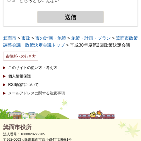
3：どちらともいえない
箕面市
>
市政
>
市の計画・施策
>
施策・計画・プラン
>
箕面市政策
調整会議・政策決定会議トップ
> 平成30年度第2回政策決定会議
市役所への行き方
このサイトの使い方・考え方
個人情報保護
RSS配信について
メールアドレスに関する注意事項
箕面市役所
法人番号：1000020272205
〒562-0003大阪府箕面市西小路4丁目6番1号