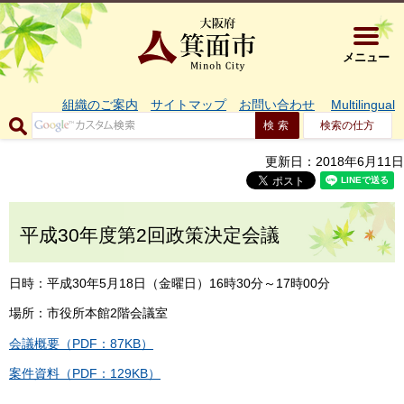
大阪府箕面市 
メニュー
組織のご案内
サイトマップ
お問い合わせ
Multilingual
検索の仕方
更新日：2018年6月11日
平成30年度第2回政策決定会議
日時：平成30年5月18日（金曜日）16時30分～17時00分
場所：市役所本館2階会議室
会議概要（PDF：87KB）
案件資料（PDF：129KB）