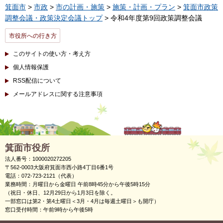
箕面市
>
市政
>
市の計画・施策
>
施策・計画・プラン
>
箕面市政策
調整会議・政策決定会議トップ
> 令和4年度第9回政策調整会議
市役所への行き方
このサイトの使い方・考え方
個人情報保護
RSS配信について
メールアドレスに関する注意事項
箕面市役所
法人番号：1000020272205
〒562-0003大阪府箕面市西小路4丁目6番1号
電話：072-723-2121（代表）
業務時間：月曜日から金曜日 午前8時45分から午後5時15分
（祝日・休日、12月29日から1月3日を除く。
一部窓口は第2・第4土曜日＜3月・4月は毎週土曜日＞も開庁）
窓口受付時間：午前9時から午後5時