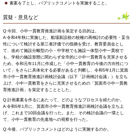
素案を了とし、パブリックコメントを実施すること。
質疑・意見など
Q:今回、小中一貫教育推進計画を策定する目的は。
A:令和4年秋に実施した、船場新設校の校種の再検討の必要性・妥当
性について検討する第三者評価での指摘を受け、教育委員会とし
て、改めて施設分離型の小・中学校でも施設一体型小中一貫校で
も、学校の施設形態に関わらず全市的に小中一貫教育を充実させる
ため、令和元年11月に作成した「小中一貫教育の今後の方向性につ
いて」をさらに具体化する必要があると判断し、令和5年1月に箕面
市小中一貫教育推進計画検討会議（以下「計画検討会議」）を立ち
上げ、小中一貫教育をさらに充実させるための「箕面市小中一貫教
育推進計画」を策定することとした。
Q:計画素案を作るにあたって、どのようなプロセスを経たのか。
A:令和5年1月に、箕面市小中一貫教育推進計画検討会議を立ち上
げ、これまで10回会議を行った。また、その検討会議の一環とし
て、小中一貫教育の先進地への視察を行った。
Q:今後、パブリックコメントはどのように実施するのか。