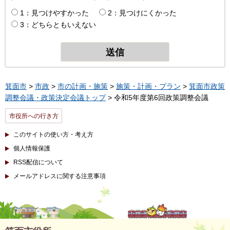
1：見つけやすかった
2：見つけにくかった
3：どちらともいえない
箕面市
>
市政
>
市の計画・施策
>
施策・計画・プラン
>
箕面市政策
調整会議・政策決定会議トップ
> 令和5年度第6回政策調整会議
市役所への行き方
このサイトの使い方・考え方
個人情報保護
RSS配信について
メールアドレスに関する注意事項