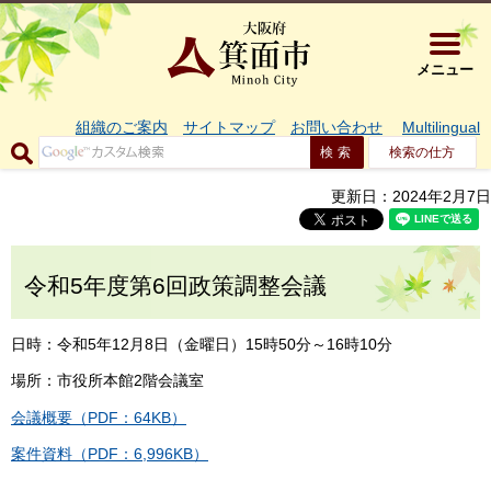
大阪府箕面市 
メニュー
組織のご案内
サイトマップ
お問い合わせ
Multilingual
検索の仕方
更新日：2024年2月7日
令和5年度第6回政策調整会議
日時：令和5年12月8日（金曜日）15時50分～16時10分
場所：市役所本館2階会議室
会議概要（PDF：64KB）
案件資料（PDF：6,996KB）