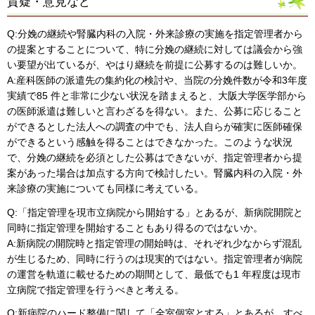
質疑・意見など
Q:分娩の継続や腎臓内科の入院・外来診療の実施を指定管理者から
の提案とすることについて、特に分娩の継続に対しては議会から強
い要望が出ているが、やはり継続を前提に公募するのは難しいか。
A:産科医師の派遣先の集約化の検討や、当院の分娩件数が令和3年度
実績で85 件と非常に少ない状況を踏まえると、大阪大学医学部から
の医師派遣は難しいと言わざるを得ない。また、公募に応じること
ができるとした法人への調査の中でも、法人自らが確実に医師確保
ができるという感触を得ることはできなかった。このような状況
で、分娩の継続を必須とした公募はできないが、指定管理者から提
案があった場合は加点する方向で検討したい。腎臓内科の入院・外
来診療の実施についても同様に考えている。
Q:「指定管理を現市立病院から開始する」とあるが、新病院開院と
同時に指定管理を開始することもあり得るのではないか。
A:新病院の開院時と指定管理の開始時は、それぞれ少なからず混乱
が生じるため、同時に行うのは現実的ではない。指定管理者が病院
の運営を軌道に載せるための期間として、最低でも1 年程度は現市
立病院で指定管理を行うべきと考える。
Q:新病院のハード整備に関して「全室個室とする」とあるが、すべ