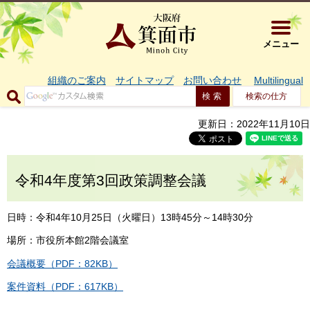
大阪府箕面市 
メニュー
組織のご案内
サイトマップ
お問い合わせ
Multilingual
検索の仕方
更新日：2022年11月10日
令和4年度第3回政策調整会議
日時：令和4年10月25日（火曜日）13時45分～14時30分
場所：市役所本館2階会議室
会議概要（PDF：82KB）
案件資料（PDF：617KB）