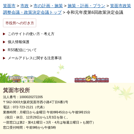
箕面市
>
市政
>
市の計画・施策
>
施策・計画・プラン
>
箕面市政策
調整会議・政策決定会議トップ
> 令和元年度第6回政策決定会議
市役所への行き方
このサイトの使い方・考え方
個人情報保護
RSS配信について
メールアドレスに関する注意事項
箕面市役所
法人番号：1000020272205
〒562-0003大阪府箕面市西小路4丁目6番1号
電話：072-723-2121（代表）
業務時間：月曜日から金曜日 午前8時45分から午後5時15分
（祝日・休日、12月29日から1月3日を除く。
一部窓口は第2・第4土曜日＜3月・4月は毎週土曜日＞も開庁）
窓口受付時間：午前9時から午後5時