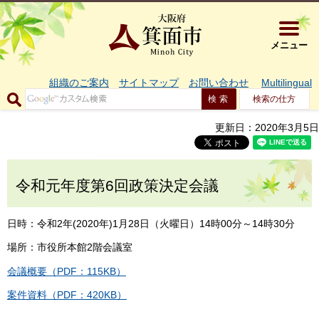
大阪府箕面市 
メニュー
組織のご案内
サイトマップ
お問い合わせ
Multilingual
検索の仕方
更新日：2020年3月5日
令和元年度第6回政策決定会議
日時：令和2年(2020年)1月28日（火曜日）14時00分～14時30分
場所：市役所本館2階会議室
会議概要（PDF：115KB）
案件資料（PDF：420KB）