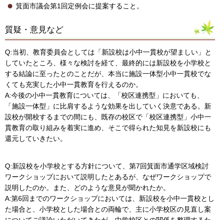
箕面市議会第1回定例会に提案すること。
質疑・意見など
Q:当初、教育委員会としては「新設校は小中一貫校が望ましい」と
していたところ、様々な検討を経て、最終的には新設校を小学校と
する結論に至ったとのことだが、本当に施設一体型小中一貫校でな
くても充実した小中一貫教育を行えるのか。
A:今後の小中一貫教育については、「校区連携型」においても、
「施設一体型」に比肩するような効果を出していく決意である。新
設校が開校するまでの間にも、既存の校区で「校区連携型」小中一
貫教育の取り組みを着実に進め、そこで得られた知見を新設校にも
還元していきたい。
Q:新設校を小学校とする方針について、第7回箕面市通学区域検討
ワークショップにおいて説明したとあるが、なぜワークショップで
説明したのか。また、どのような意見が聞かれたか。
A:第6回までのワークショップにおいては、新設校を小中一貫校とし
た場合と、小学校とした場合との両輪で、主に小学校区の見直し案
についてご議論いただいてきたが、中学校区との関係を整理するた