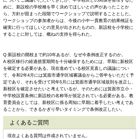
めに、新設校の学校種を早く決めてほしいとの声があったことか
ら、方針が固まった段階でワークショップで説明することとした。
ワークショップの参加者からは、今後の小中一貫教育の効果検証を
確実に行ってほしいとの意見が出されたものの、新設校を小学校に
することに対しては、概ねの支持を得られた。
Q:新設校の開校まで約10年あるが、なぜ今条例改正するのか。
A:校区移行の経過措置期間を十分確保するためには、早期に新校区
を確定する必要がある。現在進めている校区見直しの議論につい
て、令和2年4月には箕面市通学区域審議会からご答申をいただく予
定であり、それを受けて同年5月には箕面市通学区域規則を改正し、
新校区を確定させたいと考えているが、そのためには箕面市立小・
中学校設置条例に新設校の名称等が規定されている必要がある。教
育委員会としては、新校区に係る周知に早期に着手したい考えであ
ることから、できるかぎり早いタイミングで条例改正したい。
よくあるご質問
現在よくある質問は作成されていません。