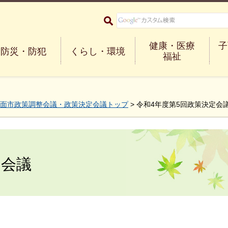
大阪府箕面市 Minoh City
健康・医療
子
防災・防犯
くらし・環境
福祉
面市政策調整会議・政策決定会議トップ
> 令和4年度第5回政策決定会
定会議