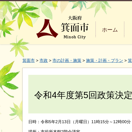
ホーム
箕面市
>
市政
>
市の計画・施策
>
施策・計画・プラン
>
箕
令和4年度第5回政策決
日時：令和5年2月13日（月曜日）11時15分～12時00分
場所：市役所本館2階会議室