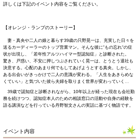
詳しくは下記のイベント内容をご覧ください。
【オレンジ・ランプのストーリー】
妻・真央や二人の娘と暮らす39歳の只野晃一は、充実した日々を
送るカーディーラーのトップ営業マン。そんな彼に”もの忘れ”の症
状が出現し、「若年性アルツハイマー型認知症」と診断された。
驚き、戸惑い、不安に押しつぶされていく晃一は、とうとう退社も
決意する。心配のあまり何でもしてあげようとする真央。しかし、
ある出会いがきっかけで二人の意識が変わる。「人生をあきらめな
くていい」と気づいた彼ら夫婦を取りまく世界が変わっていく…
39歳で認知症と診断されながら、10年以上が経った現在も会社勤
務を続けつつ、認知症本人のための相談窓口の活動や自身の経験を
語る講演などを行っている丹野智文さんの実話に基づく物語です。
イベント内容