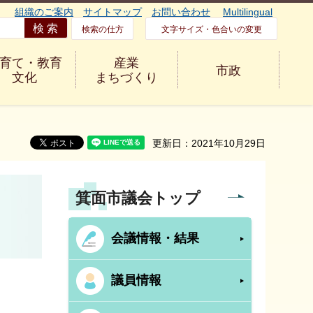
組織のご案内
サイトマップ
お問い合わせ
Multilingual
検索の仕方
文字サイズ・色合いの変更
育て・教育
産業
市政
文化
まちづくり
更新日：2021年10月29日
箕面市議会トップ
会議情報・結果
議員情報