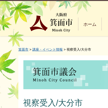
ホーム
箕面市
>
講座・イベント情報
> 視察受入/大分市
視察受入/大分市