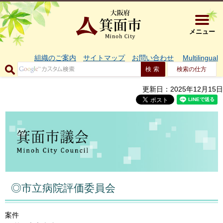
大阪府箕面市 
メニュー
組織のご案内
サイトマップ
お問い合わせ
Multilingual
検索の仕方
更新日：2025年12月15日
◎市立病院評価委員会
案件