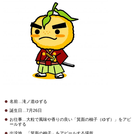
名前…滝ノ道ゆずる
誕生日…7月26日
お仕事…大粒で風味や香りの良い「箕面の柚子（ゆず）」をアピ
ールする
出没地…「箕面の柚子」をアピールする場所