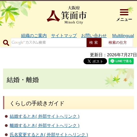
大阪府箕面市 
メニュー
組織のご案内
サイトマップ
お問い合わせ
Multilingual
検索の仕方
更新日：2026年7月27日
結婚・離婚
くらしの手続きガイド
結婚するとき( 外部サイトへリンク )
離婚するとき( 外部サイトへリンク )
氏名変更するとき( 外部サイトへリンク )