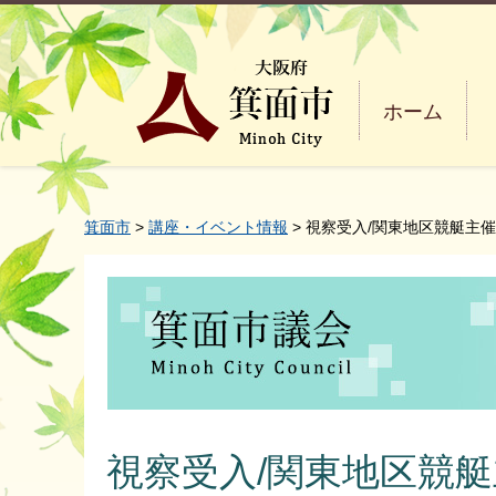
ホーム
箕面市
>
講座・イベント情報
> 視察受入/関東地区競艇主
視察受入/関東地区競