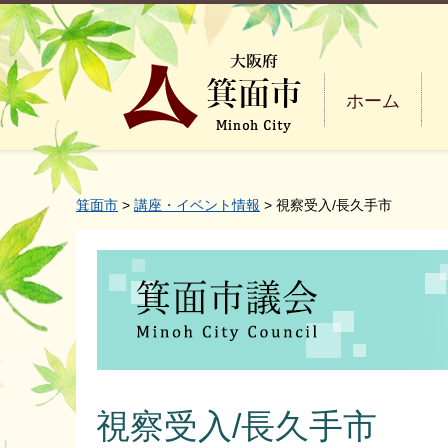
ホーム
箕面市
>
講座・イベント情報
> 視察受入/長久手市
視察受入/長久手市